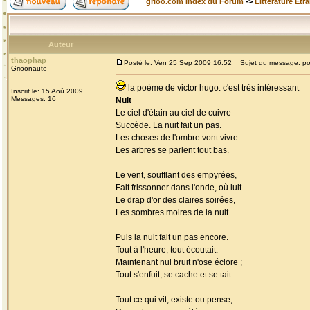
grioo.com Index du Forum
->
Littérature Etr
Auteur
thaophap
Posté le: Ven 25 Sep 2009 16:52
Sujet du message: p
Grioonaute
la poème de victor hugo. c'est très intéressant
Inscrit le: 15 Aoû 2009
Messages: 16
Nuit
Le ciel d'étain au ciel de cuivre
Succède. La nuit fait un pas.
Les choses de l'ombre vont vivre.
Les arbres se parlent tout bas.
Le vent, soufflant des empyrées,
Fait frissonner dans l'onde, où luit
Le drap d'or des claires soirées,
Les sombres moires de la nuit.
Puis la nuit fait un pas encore.
Tout à l'heure, tout écoutait.
Maintenant nul bruit n'ose éclore ;
Tout s'enfuit, se cache et se tait.
Tout ce qui vit, existe ou pense,