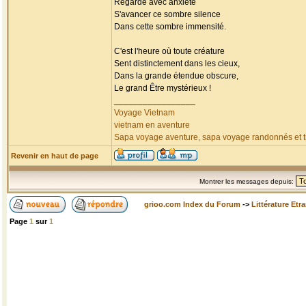
Regarde avec anxiété
S'avancer ce sombre silence
Dans cette sombre immensité.
C'est l'heure où toute créature
Sent distinctement dans les cieux,
Dans la grande étendue obscure,
Le grand Être mystérieux !
_________________
Voyage Vietnam
vietnam en aventure
Sapa voyage aventure, sapa voyage randonnés et tr
Revenir en haut de page
Montrer les messages depuis:
grioo.com Index du Forum
->
Littérature Etr
Page
1
sur
1