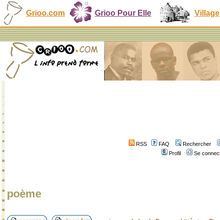
Grioo.com
Grioo Pour Elle
Village
RSS
FAQ
Rechercher
Profil
Se connect
poème