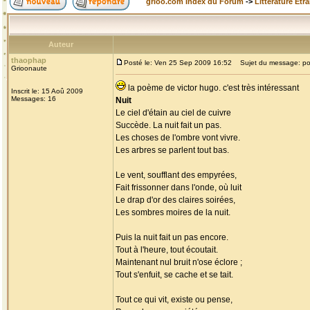
grioo.com Index du Forum
->
Littérature Etr
Auteur
thaophap
Posté le: Ven 25 Sep 2009 16:52
Sujet du message: p
Grioonaute
la poème de victor hugo. c'est très intéressant
Inscrit le: 15 Aoû 2009
Messages: 16
Nuit
Le ciel d'étain au ciel de cuivre
Succède. La nuit fait un pas.
Les choses de l'ombre vont vivre.
Les arbres se parlent tout bas.
Le vent, soufflant des empyrées,
Fait frissonner dans l'onde, où luit
Le drap d'or des claires soirées,
Les sombres moires de la nuit.
Puis la nuit fait un pas encore.
Tout à l'heure, tout écoutait.
Maintenant nul bruit n'ose éclore ;
Tout s'enfuit, se cache et se tait.
Tout ce qui vit, existe ou pense,