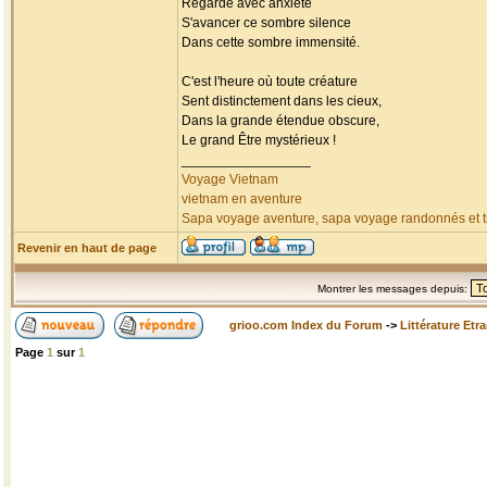
Regarde avec anxiété
S'avancer ce sombre silence
Dans cette sombre immensité.
C'est l'heure où toute créature
Sent distinctement dans les cieux,
Dans la grande étendue obscure,
Le grand Être mystérieux !
_________________
Voyage Vietnam
vietnam en aventure
Sapa voyage aventure, sapa voyage randonnés et tr
Revenir en haut de page
Montrer les messages depuis:
grioo.com Index du Forum
->
Littérature Etr
Page
1
sur
1