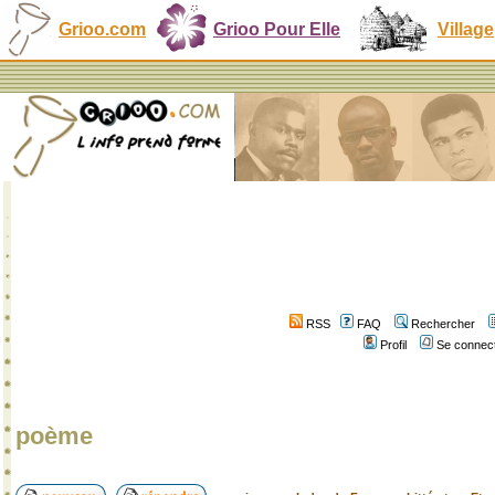
Grioo.com
Grioo Pour Elle
Village
RSS
FAQ
Rechercher
Profil
Se connect
poème