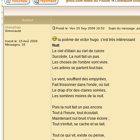
grioo.com Index du Forum
->
Littérature Etr
Auteur
thaophap
Posté le: Ven 25 Sep 2009 16:52
Sujet du message: p
Grioonaute
la poème de victor hugo. c'est très intéressant
Inscrit le: 15 Aoû 2009
Messages: 16
Nuit
Le ciel d'étain au ciel de cuivre
Succède. La nuit fait un pas.
Les choses de l'ombre vont vivre.
Les arbres se parlent tout bas.
Le vent, soufflant des empyrées,
Fait frissonner dans l'onde, où luit
Le drap d'or des claires soirées,
Les sombres moires de la nuit.
Puis la nuit fait un pas encore.
Tout à l'heure, tout écoutait.
Maintenant nul bruit n'ose éclore ;
Tout s'enfuit, se cache et se tait.
Tout ce qui vit, existe ou pense,