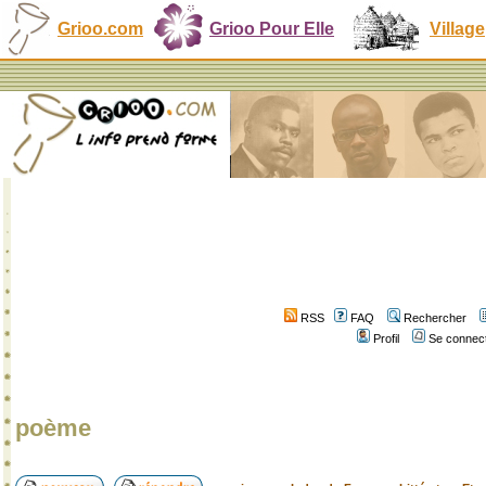
Grioo.com
Grioo Pour Elle
Village
RSS
FAQ
Rechercher
Profil
Se connect
poème