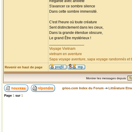
Regarde avec anxiété
S'avancer ce sombre silence
Dans cette sombre immensité.
C'est l'heure où toute créature
Sent distinctement dans les cieux,
Dans la grande étendue obscure,
Le grand Être mystérieux !
_________________
Voyage Vietnam
vietnam en aventure
Sapa voyage aventure, sapa voyage randonnés et tr
Revenir en haut de page
Montrer les messages depuis:
grioo.com Index du Forum
->
Littérature Etr
Page
1
sur
1