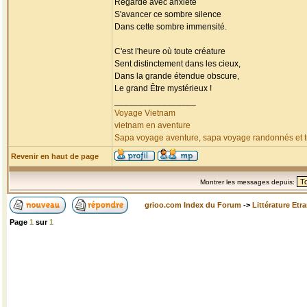
Regarde avec anxiété
S'avancer ce sombre silence
Dans cette sombre immensité.
C'est l'heure où toute créature
Sent distinctement dans les cieux,
Dans la grande étendue obscure,
Le grand Être mystérieux !
_________________
Voyage Vietnam
vietnam en aventure
Sapa voyage aventure, sapa voyage randonnés et tr
Revenir en haut de page
Montrer les messages depuis:
grioo.com Index du Forum
->
Littérature Etr
Page
1
sur
1