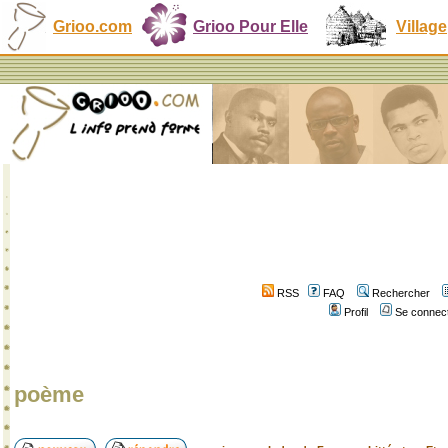
Grioo.com
Grioo Pour Elle
Village
RSS
FAQ
Rechercher
Profil
Se connect
poème