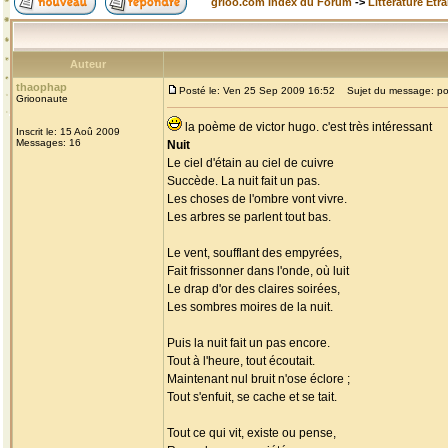
grioo.com Index du Forum
->
Littérature Etr
Auteur
thaophap
Posté le: Ven 25 Sep 2009 16:52
Sujet du message: p
Grioonaute
la poème de victor hugo. c'est très intéressant
Inscrit le: 15 Aoû 2009
Messages: 16
Nuit
Le ciel d'étain au ciel de cuivre
Succède. La nuit fait un pas.
Les choses de l'ombre vont vivre.
Les arbres se parlent tout bas.
Le vent, soufflant des empyrées,
Fait frissonner dans l'onde, où luit
Le drap d'or des claires soirées,
Les sombres moires de la nuit.
Puis la nuit fait un pas encore.
Tout à l'heure, tout écoutait.
Maintenant nul bruit n'ose éclore ;
Tout s'enfuit, se cache et se tait.
Tout ce qui vit, existe ou pense,