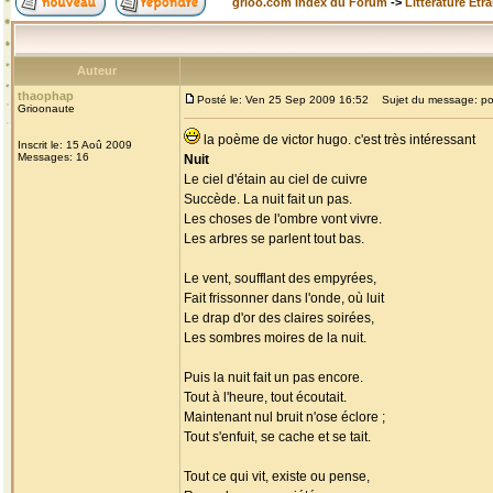
grioo.com Index du Forum
->
Littérature Etr
Auteur
thaophap
Posté le: Ven 25 Sep 2009 16:52
Sujet du message: p
Grioonaute
la poème de victor hugo. c'est très intéressant
Inscrit le: 15 Aoû 2009
Messages: 16
Nuit
Le ciel d'étain au ciel de cuivre
Succède. La nuit fait un pas.
Les choses de l'ombre vont vivre.
Les arbres se parlent tout bas.
Le vent, soufflant des empyrées,
Fait frissonner dans l'onde, où luit
Le drap d'or des claires soirées,
Les sombres moires de la nuit.
Puis la nuit fait un pas encore.
Tout à l'heure, tout écoutait.
Maintenant nul bruit n'ose éclore ;
Tout s'enfuit, se cache et se tait.
Tout ce qui vit, existe ou pense,