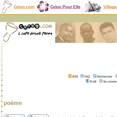
Grioo.com
Grioo Pour Elle
Village
RSS
FAQ
Rechercher
Profil
Se connect
poème