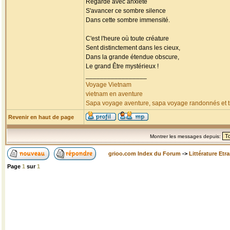
Regarde avec anxiété
S'avancer ce sombre silence
Dans cette sombre immensité.
C'est l'heure où toute créature
Sent distinctement dans les cieux,
Dans la grande étendue obscure,
Le grand Être mystérieux !
_________________
Voyage Vietnam
vietnam en aventure
Sapa voyage aventure, sapa voyage randonnés et tr
Revenir en haut de page
Montrer les messages depuis:
grioo.com Index du Forum
->
Littérature Etr
Page
1
sur
1