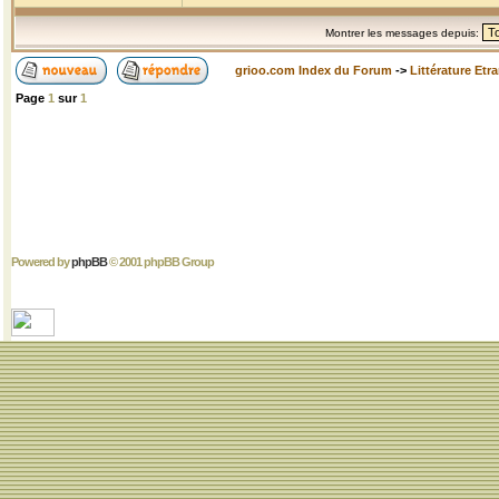
Montrer les messages depuis:
grioo.com Index du Forum
->
Littérature Etr
Page
1
sur
1
Powered by
phpBB
© 2001 phpBB Group