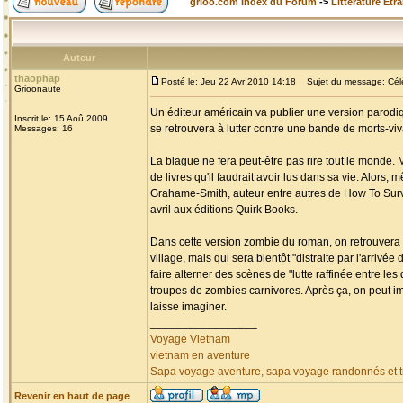
grioo.com Index du Forum
->
Littérature Etr
Auteur
thaophap
Posté le: Jeu 22 Avr 2010 14:18
Sujet du message: Célèb
Grioonaute
Un éditeur américain va publier une version parodiq
Inscrit le: 15 Aoû 2009
se retrouvera à lutter contre une bande de morts-v
Messages: 16
La blague ne fera peut-être pas rire tout le monde. 
de livres qu'il faudrait avoir lus dans sa vie. Alors,
Grahame-Smith, auteur entre autres de How To Surviv
avril aux éditions Quirk Books.
Dans cette version zombie du roman, on retrouvera 
village, mais qui sera bientôt "distraite par l'arri
faire alterner des scènes de "lutte raffinée entre l
troupes de zombies carnivores. Après ça, on peut i
laisse imaginer.
_________________
Voyage Vietnam
vietnam en aventure
Sapa voyage aventure, sapa voyage randonnés et tr
Revenir en haut de page