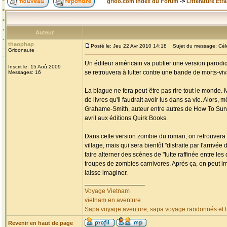
grioo.com Index du Forum
->
Littérature Etr
Auteur
thaophap
Posté le: Jeu 22 Avr 2010 14:18
Sujet du message: Célèb
Grioonaute
Un éditeur américain va publier une version parodiq
Inscrit le: 15 Aoû 2009
se retrouvera à lutter contre une bande de morts-v
Messages: 16
La blague ne fera peut-être pas rire tout le monde. 
de livres qu'il faudrait avoir lus dans sa vie. Alors,
Grahame-Smith, auteur entre autres de How To Surviv
avril aux éditions Quirk Books.
Dans cette version zombie du roman, on retrouvera 
village, mais qui sera bientôt "distraite par l'arri
faire alterner des scènes de "lutte raffinée entre l
troupes de zombies carnivores. Après ça, on peut i
laisse imaginer.
_________________
Voyage Vietnam
vietnam en aventure
Sapa voyage aventure, sapa voyage randonnés et tr
Revenir en haut de page