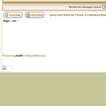
Montrer les messages depuis:
grioo.com Index du Forum
->
Littérature Etr
Page
1
sur
1
Powered by
phpBB
© 2001 phpBB Group