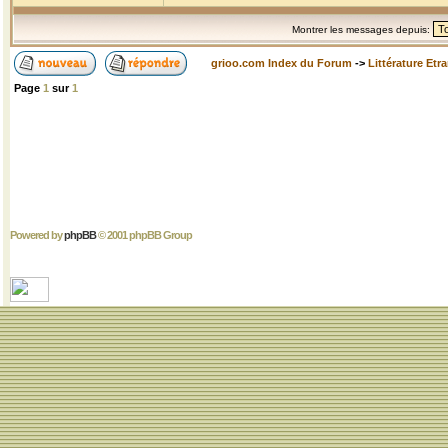
Montrer les messages depuis:
grioo.com Index du Forum
->
Littérature Etr
Page
1
sur
1
Powered by
phpBB
© 2001 phpBB Group