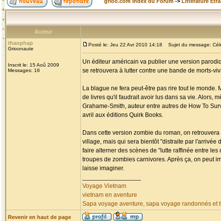
grioo.com Index du Forum
->
Littérature Etr
Auteur
thaophap
Posté le: Jeu 22 Avr 2010 14:18
Sujet du message: Célèb
Grioonaute
Un éditeur américain va publier une version parodiq
Inscrit le: 15 Aoû 2009
se retrouvera à lutter contre une bande de morts-v
Messages: 16
La blague ne fera peut-être pas rire tout le monde. 
de livres qu'il faudrait avoir lus dans sa vie. Alors,
Grahame-Smith, auteur entre autres de How To Surviv
avril aux éditions Quirk Books.
Dans cette version zombie du roman, on retrouvera 
village, mais qui sera bientôt "distraite par l'arri
faire alterner des scènes de "lutte raffinée entre l
troupes de zombies carnivores. Après ça, on peut i
laisse imaginer.
_________________
Voyage Vietnam
vietnam en aventure
Sapa voyage aventure, sapa voyage randonnés et tr
Revenir en haut de page