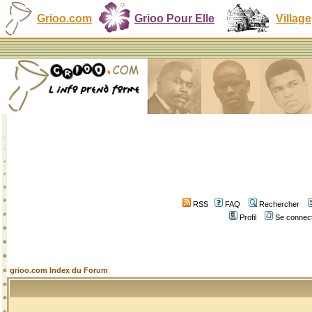
Grioo.com
Grioo Pour Elle
Village
RSS
FAQ
Rechercher
Profil
Se connect
grioo.com Index du Forum