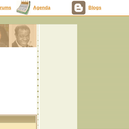
rums
Agenda
Blogs