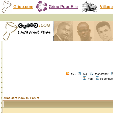
Grioo.com
Grioo Pour Elle
Village
RSS
FAQ
Rechercher
Profil
Se connect
grioo.com Index du Forum