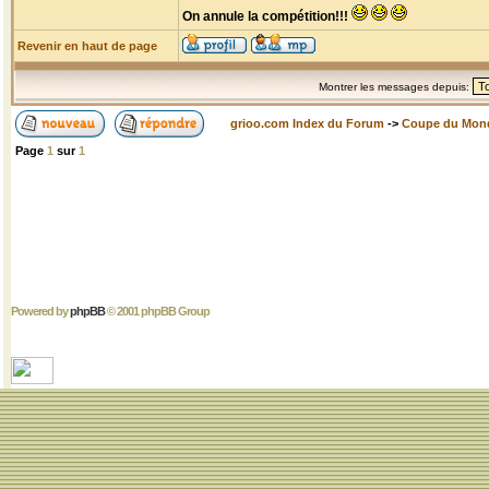
On annule la compétition!!!
Revenir en haut de page
Montrer les messages depuis:
grioo.com Index du Forum
->
Coupe du Mon
Page
1
sur
1
Powered by
phpBB
© 2001 phpBB Group