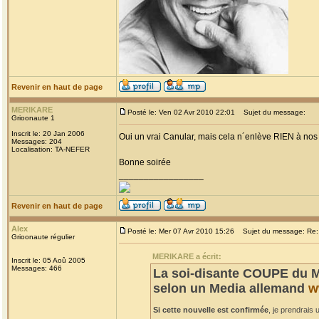
Revenir en haut de page
MERIKARE
Posté le: Ven 02 Avr 2010 22:01
Sujet du message:
Grioonaute 1
Inscrit le: 20 Jan 2006
Oui un vrai Canular, mais cela n´enlève RIEN à nos c
Messages: 204
Localisation: TA-NEFER
Bonne soirée
_________________
Revenir en haut de page
Alex
Posté le: Mer 07 Avr 2010 15:26
Sujet du message: Re: 
Grioonaute régulier
MERIKARE a écrit:
Inscrit le: 05 Aoû 2005
Messages: 466
La soi-disante COUPE du M
selon un Media allemand
w
Si cette nouvelle est confirmée
, je prendrais