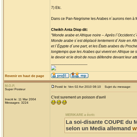
7) Etc.
Dans ce Pan-Negrisme les Arabes n´aurons rien à f
Cheikh Anta Diop dit:
"Monde arabe et Afrique noire – Après l´Occident c´e
Monde arabe s´est déplacé lentement d´Asie en Afriqu
et l´Égypte d´une part, et les États arabes du Proch
longtemps que les Arabes qui vivent en Afrique se se
le devoir et le droit de nous défendre devant leur atti
_________________
Revenir en haut de page
M.O.P.
Posté le: Ven 02 Avr 2010 08:10
Sujet du message:
Super Posteur
C'est surement un poisson d'avril
Inscrit le: 11 Mar 2004
Messages: 3224
MERIKARE a écrit:
La soi-disante COUPE du M
selon un Media allemand
w