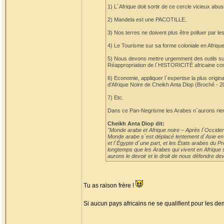
1) L´Afrique doit sortir de ce cercle vicieux a
2) Mandela est une PACOTILLE.
3) Nos terres ne doivent plus être polluer par 
4) Le Tourisme sur sa forme coloniale en Afrique 
5) Nous devons mettre urgemment des outils s
Réappropriation de l´HISTORICITÉ africaine c
6) Economie, appliquer l´expertise la plus origi
d'Afrique Noire de Cheikh Anta Diop (Broché - 2
7) Etc.
Dans ce Pan-Negrisme les Arabes n´aurons rien
Cheikh Anta Diop dit:
"Monde arabe et Afrique noire – Après l´Occident
Monde arabe s´est déplacé lentement d´Asie en Af
et l´Égypte d´une part, et les États arabes du P
longtemps que les Arabes qui vivent en Afrique s
aurons le devoir et le droit de nous défendre deva
Tu as raison frère !
Si aucun pays africains ne se qualifient pour les demi