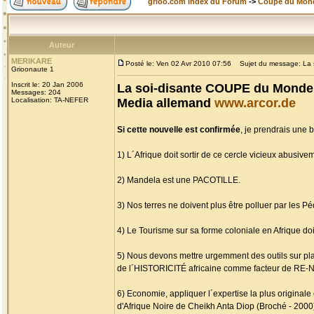
grioo.com Index du Forum
->
Coupe du Mon
Auteur
MERIKARE
Posté le: Ven 02 Avr 2010 07:56
Sujet du message: La s
Grioonaute 1
Inscrit le: 20 Jan 2006
La soi-disante COUPE du Monde 
Messages: 204
Localisation: TA-NEFER
Media allemand
www.arcor.de
Si cette nouvelle est confirmée
, je prendrais une 
1) L´Afrique doit sortir de ce cercle vicieux abus
2) Mandela est une PACOTILLE.
3) Nos terres ne doivent plus être polluer par les 
4) Le Tourisme sur sa forme coloniale en Afrique doit
5) Nous devons mettre urgemment des outils sur p
de l´HISTORICITÉ africaine comme facteur de RE-
6) Economie, appliquer l´expertise la plus original
d'Afrique Noire de Cheikh Anta Diop (Broché - 2000