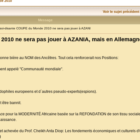
de 2010
Voir le sujet précédent
Message
oi-disante COUPE du Monde 2010 ne sera pas jouer à AZANI
2010 ne sera pas jouer à AZANIA, mais en Allemagn
bonne bière au NOM des Ancêtres. Tout cela renforcerait nos Positions:
ivement appelé "Communauté mondiale".
Pédophiles europeens et d´autres pseudo-experts(espions).
 être bannit.
lace pour la MODERNITÉ Africaine basée sur la REFONDATION de son tissu sociale 
Naissance.
e et achevée du Prof. Cheikh Anta Diop: Les fondements économiques et culturels d'u
)