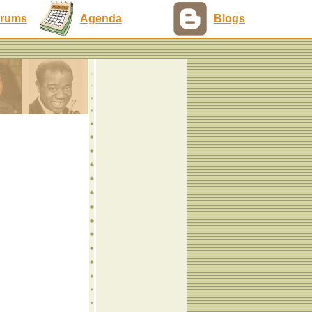
rums
Agenda
Blogs