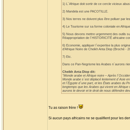
1) L´Afrique doit sortir de ce cercle vicieux a
2) Mandela est une PACOTILLE.
3) Nos terres ne doivent plus être polluer par 
4) Le Tourisme sur sa forme coloniale en Afrique 
5) Nous devons mettre urgemment des outils s
Réappropriation de l´HISTORICITÉ africaine c
6) Economie, appliquer l´expertise la plus origi
d'Afrique Noire de Cheikh Anta Diop (Broché - 2
7) Etc.
Dans ce Pan-Negrisme les Arabes n´aurons rien
Cheikh Anta Diop dit:
"Monde arabe et Afrique noire – Après l´Occident
Monde arabe s´est déplacé lentement d´Asie en Af
et l´Égypte d´une part, et les États arabes du P
longtemps que les Arabes qui vivent en Afrique s
aurons le devoir et le droit de nous défendre deva
Tu as raison frère !
Si aucun pays africains ne se qualifient pour les demi