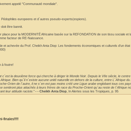
busivement appelé "Communauté mondiale".
les Pédophiles europeens et d´autres pseudo-experts(espions).
doit être bannit.
ur place pour la MODERNITÉ Africaine basée sur la REFONDATION de son tissu sociale et l
omme facteur de RE-Naissance.
nale et achevée du Prof. Cheikh Anta Diop: Les fondements économiques et culturels d'un état 
000)
 à foutre!
 c´est la deuxième force qui cherche à diriger le Monde Noir. Depuis le VIIe siècle, le centre
rique. Bien qu´il n´existe aucune unité naturelle en dehors de la culture, entre L´Afrique du 
roche-Orien de l´autre, il ne s´en est pas moins créé une Ligue arabe englobant tous ces pay
e sentiront plus attachés à leurs frères de race du Proche-Orient qu´au reste de l´Afrique no
nt leur attitude raciste.“
- - Cheikh Anta Diop
, In Alertes sous les Tropiques, p. 95
-finales!!!!!