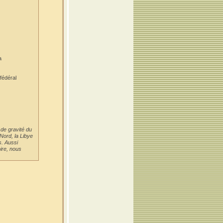
a
fédéral
 de gravité du
Nord, la Libye
s. Aussi
ire, nous