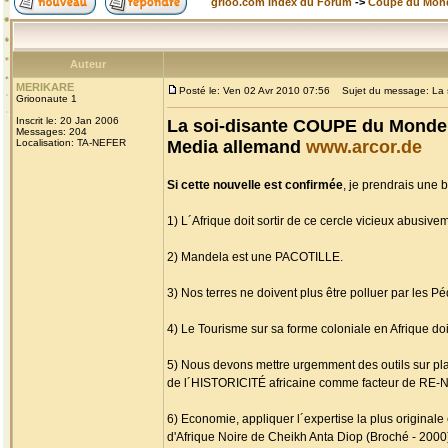
grioo.com Index du Forum
->
Coupe du Mon
Auteur
MERIKARE
Posté le: Ven 02 Avr 2010 07:56
Sujet du message: La s
Grioonaute 1
Inscrit le: 20 Jan 2006
La soi-disante COUPE du Monde 
Messages: 204
Localisation: TA-NEFER
Media allemand
www.arcor.de
Si cette nouvelle est confirmée
, je prendrais une 
1) L´Afrique doit sortir de ce cercle vicieux abus
2) Mandela est une PACOTILLE.
3) Nos terres ne doivent plus être polluer par les 
4) Le Tourisme sur sa forme coloniale en Afrique doit
5) Nous devons mettre urgemment des outils sur p
de l´HISTORICITÉ africaine comme facteur de RE-
6) Economie, appliquer l´expertise la plus original
d'Afrique Noire de Cheikh Anta Diop (Broché - 2000