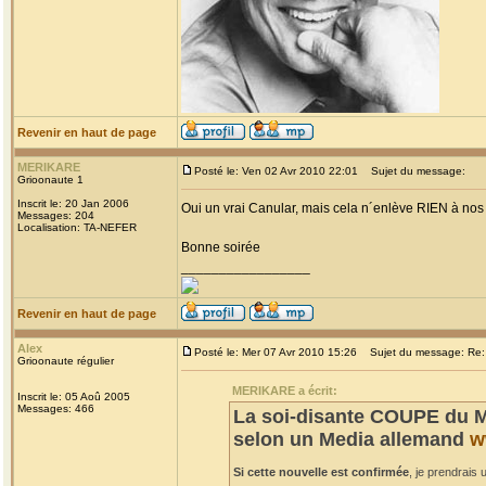
Revenir en haut de page
MERIKARE
Posté le: Ven 02 Avr 2010 22:01
Sujet du message:
Grioonaute 1
Inscrit le: 20 Jan 2006
Oui un vrai Canular, mais cela n´enlève RIEN à nos c
Messages: 204
Localisation: TA-NEFER
Bonne soirée
_________________
Revenir en haut de page
Alex
Posté le: Mer 07 Avr 2010 15:26
Sujet du message: Re: 
Grioonaute régulier
MERIKARE a écrit:
Inscrit le: 05 Aoû 2005
Messages: 466
La soi-disante COUPE du M
selon un Media allemand
w
Si cette nouvelle est confirmée
, je prendrais