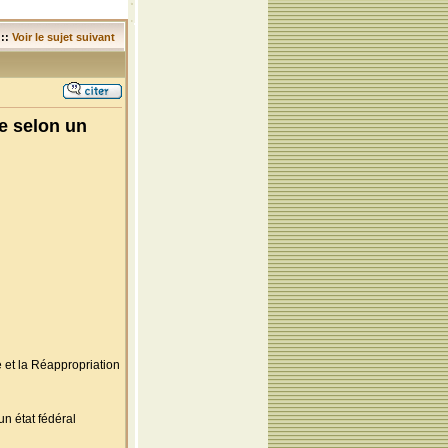
::
Voir le sujet suivant
e selon un
et la Réappropriation
n état fédéral