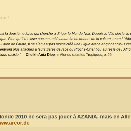
outre!
st la deuxième force qui cherche à diriger le Monde Noir. Depuis le VIIe siècle, le 
e. Bien qu´il n´existe aucune unité naturelle en dehors de la culture, entre L´Afr
e-Orien de l´autre, il ne s´en est pas moins créé une Ligue arabe englobant tous ce
ntiront plus attachés à leurs frères de race du Proche-Orient qu´au reste de l´Afri
tude raciste.“
- - Cheikh Anta Diop
, In Alertes sous les Tropiques, p. 95
onde 2010 ne sera pas jouer à AZANIA, mais en Al
ww.arcor.de