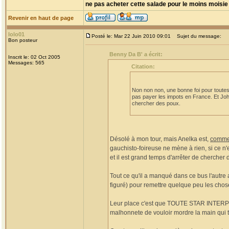
ne pas acheter cette salade pour le moins moisie 
Revenir en haut de page
lolo01
Posté le: Mar 22 Juin 2010 09:01
Sujet du message:
Bon posteur
Benny Da B' a écrit:
Inscrit le: 02 Oct 2005
Messages: 565
Citation:
Non non non, une bonne foi pour toutes. 
pas payer les impots en France. Et Johnny
chercher des poux.
Désolé à mon tour, mais Anelka est,
comme 
gauchisto-foireuse ne mène à rien, si ce n'
et il est grand temps d'arrêter de chercher
Tout ce qu'il a manqué dans ce bus l'autre 
figuré) pour remettre quelque peu les chose
Leur place c'est que TOUTE STAR INTERPLAN
malhonnete de vouloir mordre la main qui te