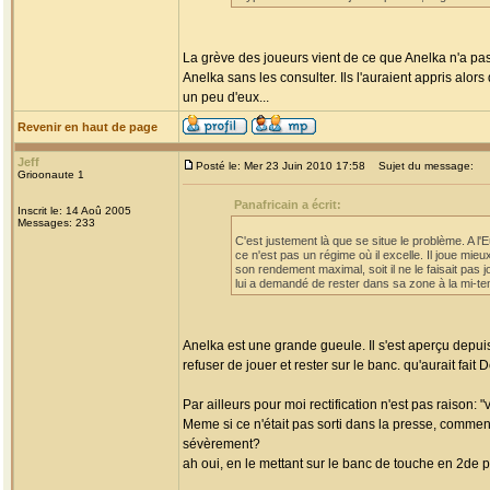
La grève des joueurs vient de ce que Anelka n'a pas 
Anelka sans les consulter. Ils l'auraient appris alors 
un peu d'eux...
Revenir en haut de page
Jeff
Posté le: Mer 23 Juin 2010 17:58
Sujet du message:
Grioonaute 1
Panafricain a écrit:
Inscrit le: 14 Aoû 2005
Messages: 233
C'est justement là que se situe le problème. A
ce n'est pas un régime où il excelle. Il joue mi
son rendement maximal, soit il ne le faisait pa
lui a demandé de rester dans sa zone à la mi-tem
Anelka est une grande gueule. Il s'est aperçu depuis 
refuser de jouer et rester sur le banc. qu'aurait fai
Par ailleurs pour moi rectification n'est pas raison:
Meme si ce n'était pas sorti dans la presse, comment
sévèrement?
ah oui, en le mettant sur le banc de touche en 2de 