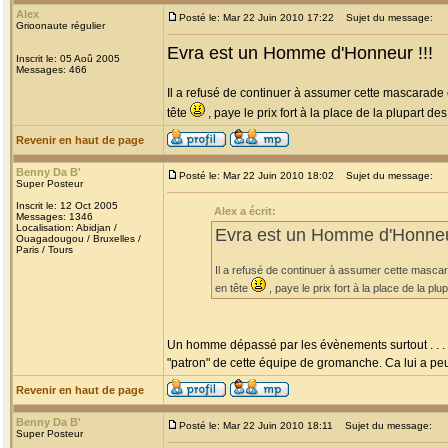
Alex
Posté le: Mar 22 Juin 2010 17:22
Sujet du message:
Grioonaute régulier
Evra est un Homme d'Honneur !!!
Inscrit le: 05 Aoû 2005
Messages: 466
Il a refusé de continuer à assumer cette mascarade
tête
, paye le prix fort à la place de la plupart 
Revenir en haut de page
Benny Da B'
Posté le: Mar 22 Juin 2010 18:02
Sujet du message:
Super Posteur
Inscrit le: 12 Oct 2005
Alex a écrit:
Messages: 1346
Localisation: Abidjan /
Evra est un Homme d'Honneur
Ouagadougou / Bruxelles /
Paris / Tours
Il a refusé de continuer à assumer cette masc
en tête
, paye le prix fort à la place de la 
Un homme dépassé par les évènements surtout . . . Bi
"patron" de cette équipe de gromanche. Ca lui a peu
Revenir en haut de page
Benny Da B'
Posté le: Mar 22 Juin 2010 18:11
Sujet du message:
Super Posteur