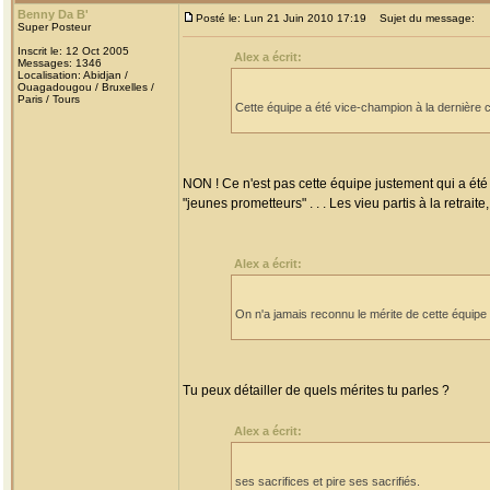
Benny Da B'
Posté le: Lun 21 Juin 2010 17:19
Sujet du message:
Super Posteur
Inscrit le: 12 Oct 2005
Alex a écrit:
Messages: 1346
Localisation: Abidjan /
Ouagadougou / Bruxelles /
Paris / Tours
Cette équipe a été vice-champion à la dernière
NON ! Ce n'est pas cette équipe justement qui a é
"jeunes prometteurs" . . . Les vieu partis à la retrai
Alex a écrit:
On n'a jamais reconnu le mérite de cette équipe 
Tu peux détailler de quels mérites tu parles ?
Alex a écrit:
ses sacrifices et pire ses sacrifiés.