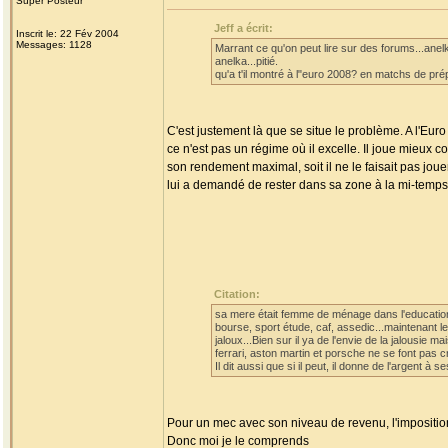
Super Posteur
Jeff a écrit:
Inscrit le: 22 Fév 2004
Messages: 1128
Marrant ce qu'on peut lire sur des forums...anelk
anelka...pitié.
qu'a t'il montré à l"euro 2008? en matchs de pré
C'est justement là que se situe le problème. A l'E
ce n'est pas un régime où il excelle. Il joue mieux
son rendement maximal, soit il ne le faisait pas j
lui a demandé de rester dans sa zone à la mi-temps d
Citation:
sa mere était femme de ménage dans l'education na
bourse, sport étude, caf, assedic...maintenant l
jaloux...Bien sur il ya de l'envie de la jalousie
ferrari, aston martin et porsche ne se font pas c
Il dit aussi que si il peut, il donne de l'argent à 
Pour un mec avec son niveau de revenu, l'imposition
Donc moi je le comprends