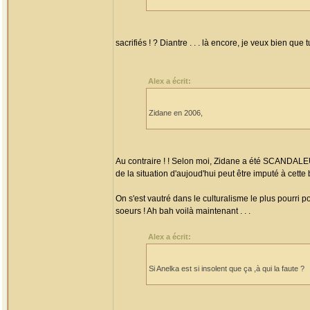
sacrifiés ! ? Diantre . . . là encore, je veux bien q
Alex a écrit:
Zidane en 2006,
Au contraire ! ! Selon moi, Zidane a été SCANDAL
de la situation d'aujoud'hui peut être imputé à cette
On s'est vautré dans le culturalisme le plus pourri 
soeurs ! Ah bah voilà maintenant . . .
Alex a écrit:
Si Anelka est si insolent que ça ,à qui la faute ?