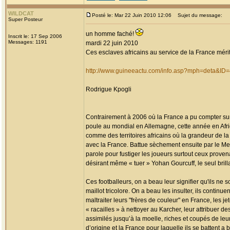
WILDCAT
Posté le: Mar 22 Juin 2010 12:06
Sujet du message:
Super Posteur
un homme faché!
Inscrit le: 17 Sep 2006
Messages: 1191
mardi 22 juin 2010
Ces esclaves africains au service de la France mérite
http://www.guineeactu.com/info.asp?mph=deta&ID
Rodrigue Kpogli
Contrairement à 2006 où la France a pu compter sur la
poule au mondial en Allemagne, cette année en Afri
comme des territoires africains où la grandeur de la
avec la France. Battue sèchement ensuite par le Mex
parole pour fustiger les joueurs surtout ceux proven
désirant même « tuer » Yohan Gourcuff, le seul bril
Ces footballeurs, on a beau leur signifier qu'ils ne 
maillot tricolore. On a beau les insulter, ils continu
maltraiter leurs "frères de couleur" en France, les j
« racailles » à nettoyer au Karcher, leur attribuer d
assimilés jusqu’à la moelle, riches et coupés de leu
d’origine et la France pour laquelle ils se battent a b