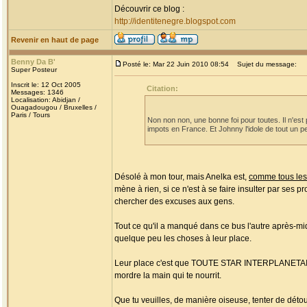
Découvrir ce blog :
http://identitenegre.blogspot.com
Revenir en haut de page
Benny Da B'
Posté le: Mar 22 Juin 2010 08:54
Sujet du message:
Super Posteur
Inscrit le: 12 Oct 2005
Citation:
Messages: 1346
Localisation: Abidjan /
Ouagadougou / Bruxelles /
Paris / Tours
Non non non, une bonne foi pour toutes. Il n'est 
impots en France. Et Johnny l'idole de tout un peu
Désolé à mon tour, mais Anelka est,
comme tous les
mène à rien, si ce n'est à se faire insulter par ses 
chercher des excuses aux gens.
Tout ce qu'il a manqué dans ce bus l'autre après-mid
quelque peu les choses à leur place.
Leur place c'est que TOUTE STAR INTERPLANETAIRE q
mordre la main qui te nourrit.
Que tu veuilles, de manière oiseuse, tenter de détou