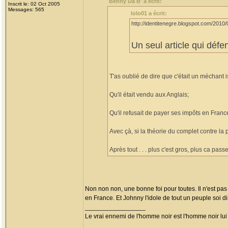
Benny Da B' a écrit:
Inscrit le: 02 Oct 2005
Messages: 565
lolo01 a écrit:
http://identitenegre.blogspot.com/2010/
Un seul article qui déf
T'as oublié de dire que c'était un méchant i
Qu'il était vendu aux Anglais;
Qu'il refusait de payer ses impôts en Franc
Avec çà, si la théorie du complet contre la
Après tout . . . plus c'est gros, plus ca passe !
Non non non, une bonne foi pour toutes. Il n'est pas 
en France. Et Johnny l'idole de tout un peuple soi dis
_________________
Le vrai ennemi de l'homme noir est l'homme noir lu