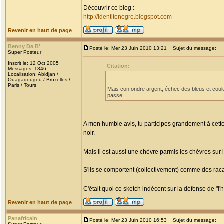
Découvrir ce blog :
http://identitenegre.blogspot.com
Revenir en haut de page
Benny Da B'
Posté le: Mer 23 Juin 2010 13:21
Sujet du message:
Super Posteur
Inscrit le: 12 Oct 2005
Citation:
Messages: 1346
Localisation: Abidjan /
Ouagadougou / Bruxelles /
Paris / Tours
Mais confondre argent, échec des bleus et coule
passe.
A mon humble avis, tu participes grandement à cette 
noir.
Mais il est aussi une chèvre parmis les chèvres sur 
S'ils se comportent (collectivement) comme des racai
C'était quoi ce sketch indécent sur la défense de "l
Revenir en haut de page
Panafricain
Posté le: Mer 23 Juin 2010 16:53
Sujet du message: