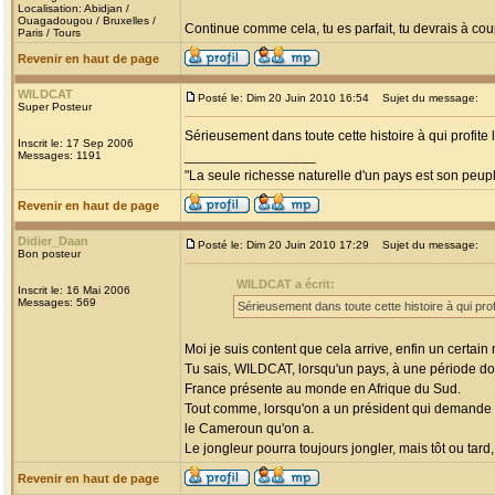
Localisation: Abidjan /
Ouagadougou / Bruxelles /
Continue comme cela, tu es parfait, tu devrais à coup
Paris / Tours
Revenir en haut de page
WILDCAT
Posté le: Dim 20 Juin 2010 16:54
Sujet du message:
Super Posteur
Sérieusement dans toute cette histoire à qui profite 
Inscrit le: 17 Sep 2006
_________________
Messages: 1191
"La seule richesse naturelle d'un pays est son peup
Revenir en haut de page
Didier_Daan
Posté le: Dim 20 Juin 2010 17:29
Sujet du message:
Bon posteur
WILDCAT a écrit:
Inscrit le: 16 Mai 2006
Messages: 569
Sérieusement dans toute cette histoire à qui prof
Moi je suis content que cela arrive, enfin un certain
Tu sais, WILDCAT, lorsqu'un pays, à une période donn
France présente au monde en Afrique du Sud.
Tout comme, lorsqu'on a un président qui demande d
le Cameroun qu'on a.
Le jongleur pourra toujours jongler, mais tôt ou tard
Revenir en haut de page