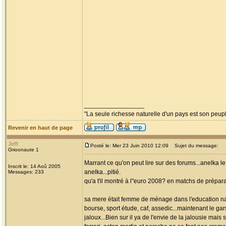
_________________
"La seule richesse naturelle d'un pays est son peup
Revenir en haut de page
Jeff
Posté le: Mer 23 Juin 2010 12:09
Sujet du message:
Grioonaute 1
Marrant ce qu'on peut lire sur des forums...anelka le
Inscrit le: 14 Aoû 2005
anelka...pitié.
Messages: 233
qu'a t'il montré à l"euro 2008? en matchs de prépara
sa mere était femme de ménage dans l'education natio
bourse, sport étude, caf, assedic...maintenant le ga
jaloux...Bien sur il ya de l'envie de la jalousie ma