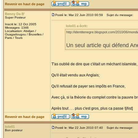
Revenir en haut de page
Benny Da B'
Posté le: Mar 22 Juin 2010 00:59
Sujet du message:
Super Posteur
Inscrit le: 12 Oct 2005
lolo01 a écrit:
Messages: 1346
Localisation: Abidjan /
http://identitenegre.blogspot.com/2010/06/mondia
Ouagadougou / Bruxelles /
Paris / Tours
Un seul article qui défend A
T'as oublié de dire que c'était un méchant islamiste,
Qu'il était vendu aux Anglais;
Qu'il refusait de payer ses impôts en France,
Avec çà, si la théorie du complet contre la pauvre b
Après tout . . . plus c'est gros, plus ca passe ![/list]
Revenir en haut de page
lolo01
Posté le: Mar 22 Juin 2010 07:40
Sujet du message:
Bon posteur