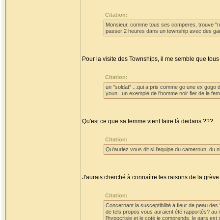
Citation:
Monsieur, comme tous ses comperes, trouve "norm
passer 2 heures dans un township avec des gam
Pour la visite des Townships, il me semble que tous 
Citation:
un "soldat" ...qui a pris comme go une ex gogo 
youn...un exemple de l'homme noir fier de la fem
Qu'est ce que sa femme vient faire là dedans ???
Citation:
Qu'auriez vous dit si l'equipe du cameroun, du ni
J'aurais cherché à connaître les raisons de la grè
Citation:
Concernant la susceptibilité à fleur de peau des "
de tels propos vous auraient été rapportés? au m
l'hypocrisie et le coté je comprends, le gars est