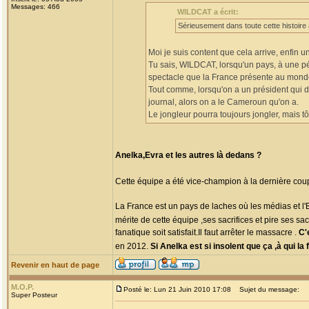
Messages: 466
WILDCAT a écrit:
Sérieusement dans toute cette histoire à
Moi je suis content que cela arrive, enfin u
Tu sais, WILDCAT, lorsqu'un pays, à une pér
spectacle que la France présente au mond
Tout comme, lorsqu'on a un président qui 
journal, alors on a le Cameroun qu'on a.
Le jongleur pourra toujours jongler, mais tô
Anelka,Evra et les autres là dedans ?
Cette équipe a été vice-champion à la dernière cou
La France est un pays de laches où les médias et l'E
mérite de cette équipe ,ses sacrifices et pire ses sacr
fanatique soit satisfait.Il faut arrêter le massacre .
C'
en 2012.
Si Anelka est si insolent que ça ,à qui l
Revenir en haut de page
M.O.P.
Posté le: Lun 21 Juin 2010 17:08
Sujet du message:
Super Posteur