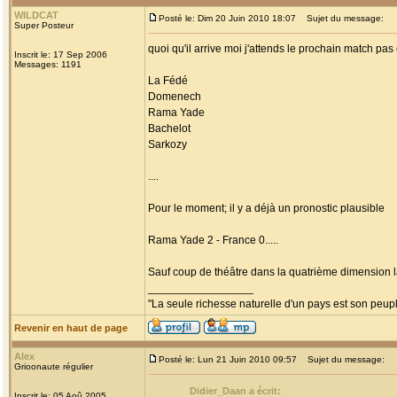
WILDCAT
Posté le: Dim 20 Juin 2010 18:07
Sujet du message:
Super Posteur
quoi qu'il arrive moi j'attends le prochain match pa
Inscrit le: 17 Sep 2006
Messages: 1191
La Fédé
Domenech
Rama Yade
Bachelot
Sarkozy
....
Pour le moment; il y a déjà un pronostic plausible
Rama Yade 2 - France 0.....
Sauf coup de théâtre dans la quatrième dimension la 
_________________
"La seule richesse naturelle d'un pays est son peup
Revenir en haut de page
Alex
Posté le: Lun 21 Juin 2010 09:57
Sujet du message:
Grioonaute régulier
Didier_Daan a écrit:
Inscrit le: 05 Aoû 2005