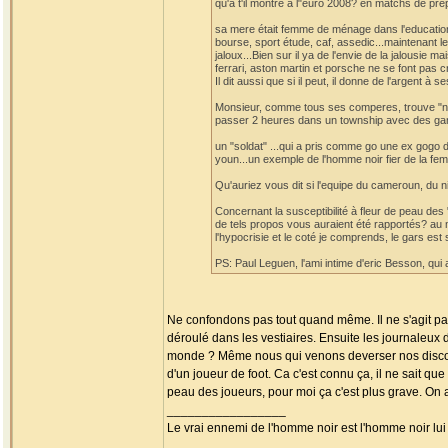
qu'a t'il montré à l"euro 2008? en matchs de pré
sa mere était femme de ménage dans l'education na
bourse, sport étude, caf, assedic...maintenant l
jaloux...Bien sur il ya de l'envie de la jalousie
ferrari, aston martin et porsche ne se font pas c
Il dit aussi que si il peut, il donne de l'argent à 
Monsieur, comme tous ses comperes, trouve "norm
passer 2 heures dans un township avec des gam
un "soldat" ...qui a pris comme go une ex gogo 
youn...un exemple de l'homme noir fier de la fem
Qu'auriez vous dit si l'equipe du cameroun, du ni
Concernant la susceptibilité à fleur de peau des "
de tels propos vous auraient été rapportés? au m
l'hypocrisie et le coté je comprends, le gars est
PS: Paul Leguen, l'ami intime d'eric Besson, qui 
Ne confondons pas tout quand même. Il ne s'agit pas 
déroulé dans les vestiaires. Ensuite les journaleux
monde ? Même nous qui venons deverser nos discour
d'un joueur de foot. Ca c'est connu ça, il ne sait q
peau des joueurs, pour moi ça c'est plus grave. On 
_________________
Le vrai ennemi de l'homme noir est l'homme noir lu