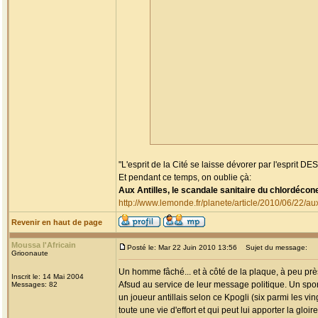
"L'esprit de la Cité se laisse dévorer par l'esprit DES 
Et pendant ce temps, on oublie çà:
Aux Antilles, le scandale sanitaire du chlordécon
http://www.lemonde.fr/planete/article/2010/06/22
Revenir en haut de page
Moussa l'Africain
Posté le: Mar 22 Juin 2010 13:56
Sujet du message:
Grioonaute
Un homme fâché... et à côté de la plaque, à peu prè
Inscrit le: 14 Mai 2004
Afsud au service de leur message politique. Un sport
Messages: 82
un joueur antillais selon ce Kpogli (six parmi les v
toute une vie d'effort et qui peut lui apporter la gloi