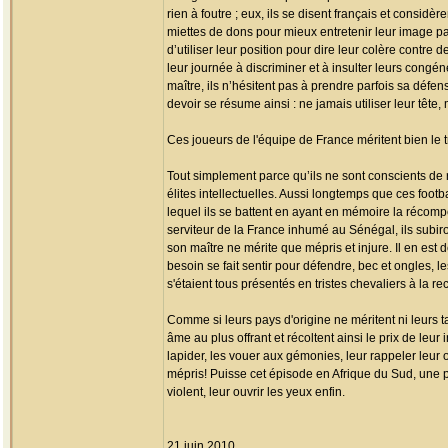
rien à foutre ; eux, ils se disent français et consid
miettes de dons pour mieux entretenir leur image par 
d’utiliser leur position pour dire leur colère contr
leur journée à discriminer et à insulter leurs cong
maître, ils n’hésitent pas à prendre parfois sa défen
devoir se résume ainsi : ne jamais utiliser leur tête,
Ces joueurs de l'équipe de France méritent bien le tr
Tout simplement parce qu’ils ne sont conscients de r
élites intellectuelles. Aussi longtemps que ces foot
lequel ils se battent en ayant en mémoire la récomp
serviteur de la France inhumé au Sénégal, ils subiront
son maître ne mérite que mépris et injure. Il en est 
besoin se fait sentir pour défendre, bec et ongles, 
s'étaient tous présentés en tristes chevaliers à la r
Comme si leurs pays d'origine ne méritent ni leurs t
âme au plus offrant et récoltent ainsi le prix de leur
lapider, les vouer aux gémonies, leur rappeler leur
mépris! Puisse cet épisode en Afrique du Sud, une pa
violent, leur ouvrir les yeux enfin.
21 juin 2010