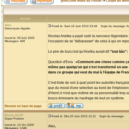
grioo.com Index du Forum
->
Coupe du Mon
Auteur
Alex
Posté le: Sam 19 Juin 2010 23:46
Sujet du message: Ane
Grioonaute régulier
Nicolas Anelka a payé cash la rancoeur légendaire d
Inscrit le: 05 Aoû 2005
l'occasion de se "débarasser" de celui à qui on repro
Messages: 466
Le pire de tout,c'est qu'Anelka aurait dit
"tout bàs": «
Question d'Evra :
«Comment une chose comme ça a-t-e
même pas quelqu'un qui s'est transformé en une pet
dans ce groupe qui veut du mal à l'équipe de France
C'est triste de voir à quel point les autorités fra
que du moral d'une selection au bord de l'implosion
d'Henri,il n'est que victime de sa personnalité tro
boucs émissaire du naufrage de tout un système.
Revenir en haut de page
Benny Da B'
Posté le: Dim 20 Juin 2010 12:11
Sujet du message:
Super Posteur
Inscrit le: 12 Oct 2005
Alex,
Messages: 1346