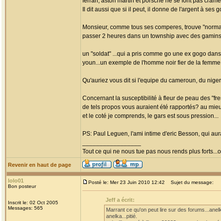
ferrari, aston martin et porsche ne se font pas cramer
Il dit aussi que si il peut, il donne de l'argent à ses 
Monsieur, comme tous ses comperes, trouve "normal" 
passer 2 heures dans un township avec des gamins 
un "soldat" ...qui a pris comme go une ex gogo dans
youn...un exemple de l'homme noir fier de la femme n
Qu'auriez vous dit si l'equipe du cameroun, du nigeri
Concernant la susceptibilité à fleur de peau des "fre
de tels propos vous auraient été rapportés? au mieux 
et le coté je comprends, le gars est sous pression...
PS: Paul Leguen, l'ami intime d'eric Besson, qui aura
_________________
Tout ce qui ne nous tue pas nous rends plus forts...o
Revenir en haut de page
lolo01
Posté le: Mer 23 Juin 2010 12:42
Sujet du message:
Bon posteur
Jeff a écrit:
Inscrit le: 02 Oct 2005
Messages: 565
Marrant ce qu'on peut lire sur des forums...anelk
anelka...pitié.