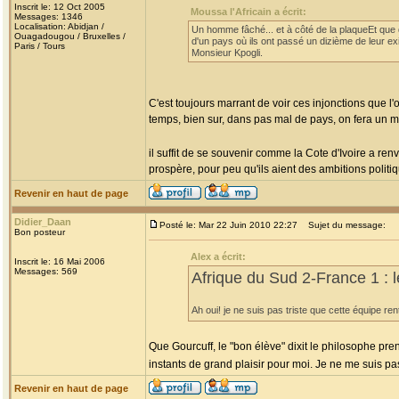
Inscrit le: 12 Oct 2005
Moussa l'Africain a écrit:
Messages: 1346
Localisation: Abidjan /
Un homme fâché... et à côté de la plaqueEt que d
Ouagadougou / Bruxelles /
d'un pays où ils ont passé un dizième de leur ex
Paris / Tours
Monsieur Kpogli.
C'est toujours marrant de voir ces injonctions que l
temps, bien sur, dans pas mal de pays, on fera un m
il suffit de se souvenir comme la Cote d'Ivoire a r
prospère, pour peu qu'ils aient des ambitions politiq
Revenir en haut de page
Didier_Daan
Posté le: Mar 22 Juin 2010 22:27
Sujet du message:
Bon posteur
Alex a écrit:
Inscrit le: 16 Mai 2006
Messages: 569
Afrique du Sud 2-France 1 : 
Ah oui! je ne suis pas triste que cette équipe re
Que Gourcuff, le "bon élève" dixit le philosophe pre
instants de grand plaisir pour moi. Je ne me suis p
Revenir en haut de page