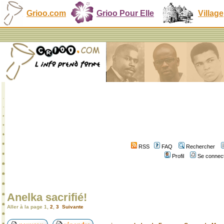
Grioo.com
Grioo Pour Elle
Village
RSS
FAQ
Rechercher
Profil
Se connect
Anelka sacrifié!
Aller à la page
1
,
2
,
3
Suivante