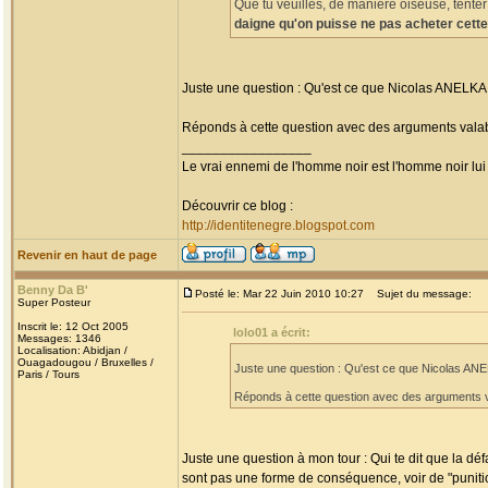
Que tu veuilles, de manière oiseuse, tenter
daigne qu'on puisse ne pas acheter cette
Juste une question : Qu'est ce que Nicolas ANELKA a
Réponds à cette question avec des arguments vala
_________________
Le vrai ennemi de l'homme noir est l'homme noir lu
Découvrir ce blog :
http://identitenegre.blogspot.com
Revenir en haut de page
Benny Da B'
Posté le: Mar 22 Juin 2010 10:27
Sujet du message:
Super Posteur
Inscrit le: 12 Oct 2005
lolo01 a écrit:
Messages: 1346
Localisation: Abidjan /
Ouagadougou / Bruxelles /
Juste une question : Qu'est ce que Nicolas ANEL
Paris / Tours
Réponds à cette question avec des arguments v
Juste une question à mon tour : Qui te dit que la d
sont pas une forme de conséquence, voir de "puniti