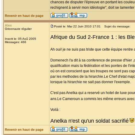
chances de disputer l'épreuve en portant les couleu
rechignent à servir mon idéologie", doit se lamente
Revenir en haut de page
Alex
Posté le: Mar 22 Juin 2010 17:01
Sujet du message:
Grioonaute régulier
Afrique du Sud 2-France 1 : les Bl
Inscrit le: 05 Aoû 2005
Messages: 466
Ah oui! je ne suis pas triste que cette équipe rentre
Domenech l'a dit à sa conference de presse d'hier ,
qualification mais la fédération et les pontes de l'i
où on est conscient que les troupes ne sont pas ca
par les methodes de la hirarchie.Le Chef d'etat majo
lorsque la hirarchie ne sait pas donner l'exemple.
C'est pas Anelka qui a reservé un hotel de luxe pou
ans.Le Cameroun a commis les même erreurs avec s
Voilà :
Anelka n'est qu'un soldat sacrifié
Revenir en haut de page