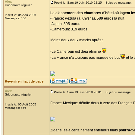
Alex
Posté le: Sam 19 Juin 2010 22:25
Sujet du message:
Grioonaute régulier
Le classement des chambres d'hôtel où logent les
Inscrit le: 05 Aoû 2005
-France: Pezula (à Knysna), 589 euros la nuit
Messages: 466
-Japon: 395 euros
-Cameroun: 319 euros
Moins deux deux matchs après :
-Le Cameroun est déjà éliminé
-La France n'a toujours pas marqué de but
et le 
Revenir en haut de page
Alex
Posté le: Sam 19 Juin 2010 23:01
Sujet du message:
Grioonaute régulier
France-Mexique: défaite deux à zero des Français.P
Inscrit le: 05 Aoû 2005
Messages: 466
Zidane les a certainement entendus mais
pourra-t-i