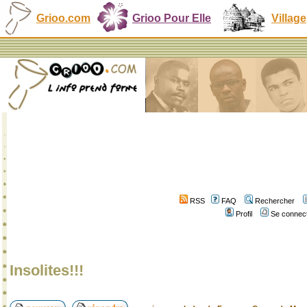
Grioo.com
Grioo Pour Elle
Village
RSS
FAQ
Rechercher
Profil
Se connect
Insolites!!!