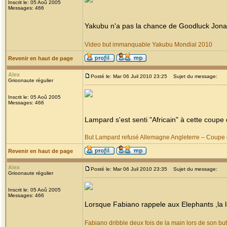
Inscrit le: 05 Aoû 2005
Messages: 466
Yakubu n'a pas la chance de Goodluck Jonat
Video but immanquable Yakubu Mondial 2010
Revenir en haut de page
Alex
Posté le: Mar 06 Juil 2010 23:25
Sujet du message:
Grioonaute régulier
Inscrit le: 05 Aoû 2005
Messages: 466
Lampard s'est senti "Africain" à cette coup
But Lampard refusé Allemagne Angleterre – Coup
Revenir en haut de page
Alex
Posté le: Mar 06 Juil 2010 23:35
Sujet du message:
Grioonaute régulier
Inscrit le: 05 Aoû 2005
Messages: 466
Lorsque Fabiano rappele aux Elephants ,la l
Fabiano dribble deux fois de la main lors de son but