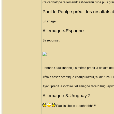
Ce céphalope "allemand" est devenu l'une plus gra
Paul le Poulpe prédit les resultat
En image ;
Allemagne-Espagne
Sa reponse :
Ehhhh Ouuuiiiihhhhh,il a même predit la defaite 
J'étais assez sceptique et aujourd'hui,j'ai dit: " Pau
Ayant prédit la victoire l'Allemagne face l'Uruguay,voi
Allemagne 3-Uruguay 2
Paul la chose oooohhhhh!!!!!