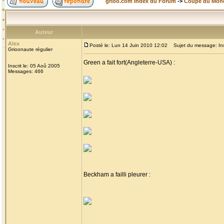
grioo.com Index du Forum
->
Coupe du Mon
Auteur
Alex
Posté le: Lun 14 Juin 2010 12:02
Sujet du message: Inso
Grioonaute régulier
Green a fait fort(Angleterre-USA) :
Inscrit le: 05 Aoû 2005
Messages: 466
Beckham a failli pleurer :