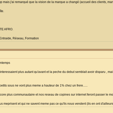
 up mais j'ai remarqué que la vision de la marque a changé (accueil des clients, man
îte.
TE AFRO.
 Entraide, Réseau, Formation
rintemps
'interessaient plus autant qu'avant et la peche du debut semblait avoir disparu , m
 petits sous ne vont plus meme a hauteur de 1% chez un frere......
ncore plus communautaire et nos reseau de copines sur internet feront passer le mo
meprisent et qui ne savent meme pas ce qu'ils nous vendent (ils en ont d'ailleurs r