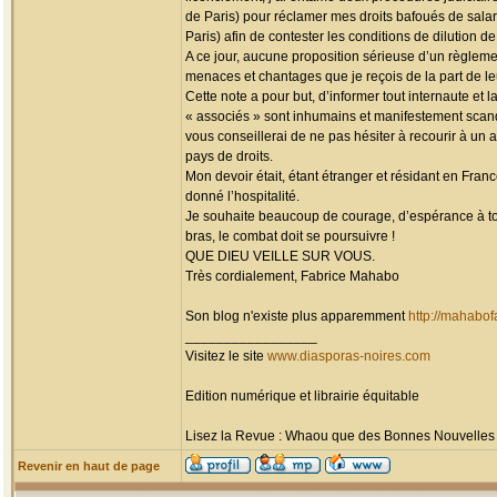
de Paris) pour réclamer mes droits bafoués de sala
Paris) afin de contester les conditions de dilution 
A ce jour, aucune proposition sérieuse d’un règlemen
menaces et chantages que je reçois de la part de leu
Cette note a pour but, d’informer tout internaute et
« associés » sont inhumains et manifestement scanda
vous conseillerai de ne pas hésiter à recourir à un 
pays de droits.
Mon devoir était, étant étranger et résidant en France
donné l’hospitalité.
Je souhaite beaucoup de courage, d’espérance à tout
bras, le combat doit se poursuivre !
QUE DIEU VEILLE SUR VOUS.
Très cordialement, Fabrice Mahabo
Son blog n'existe plus apparemment
http://mahabof
_________________
Visitez le site
www.diasporas-noires.com
Edition numérique et librairie équitable
Lisez la Revue : Whaou que des Bonnes Nouvelles d'
Revenir en haut de page