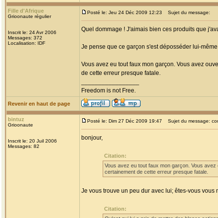
Fille d'Afrique
Posté le: Jeu 24 Déc 2009 12:23
Sujet du message:
Grioonaute régulier
Quel dommage ! J'aimais bien ces produits que j'avais
Inscrit le: 24 Avr 2006
Messages: 372
Localisation: IDF
Je pense que ce garçon s'est déposséder lui-même du
Vous avez eu tout faux mon garçon. Vous avez ouver
de cette erreur presque fatale.
_________________
Freedom is not Free.
Revenir en haut de page
bintuz
Posté le: Dim 27 Déc 2009 19:47
Sujet du message: com
Grioonaute
bonjour,
Inscrit le: 20 Juil 2006
Messages: 82
Citation:
Vous avez eu tout faux mon garçon. Vous avez 
certainement de cette erreur presque fatale.
Je vous trouve un peu dur avec lui; êtes-vous vous 
Citation: