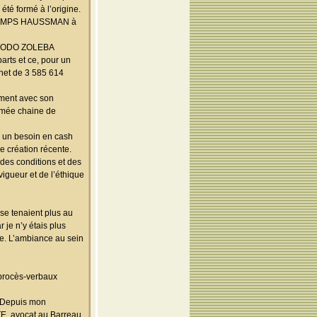
 été formé à l’origine.
RINTEMPS HAUSSMAN à
e, GODO ZOLEBA
arts et ce, pour un
 net de 3 585 614
mment avec son
mmée chaine de
i un besoin en cash
e création récente.
 des conditions et des
vigueur et de l’éthique
 se tenaient plus au
je n’y étais plus
re. L’ambiance au sein
s procès-verbaux
l. Depuis mon
TE, avocat au Barreau