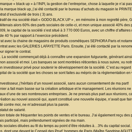
 marque « black up » à l’INPI, la gestion de l’entreprise, chose à laquelle je n’ai pas
e la marque black up, j’ai été contacté par le bureau d’achats du magasin le P
at d’exclusivité de trois ( 3) ans.
dministratif de ma société était « GODO BLACK UP » , en mémoire à mon regretté pèr
étenais alors 60% des parts sociales de celle-ci, et mon unique associé 40% des p
, le capital de la société s’est situé à 3 770 000 Euros, avec un chiffre d’affaires
e 40 % par rapport à l’exercice précédent.
trat avec la chaine de magasins de produits cosmétiques SEPHORA Paris et nota
ontrat avec les GALERIES LAFAYETTE Paris. Ensuite, j’ai été contacté par la reno
 signer le contrat.
. La société commençait déjà à connaître une expansion fulgurante, générant ains
on associé et moi. Les banques se sont montrées réticentes à nous suivre, vu notr
n investisseur privé pour soutenir le développement de la société. C’est au regard
pital de la société que les choses se sont faites au mépris de la règlementation en 
t investisseur, j’héritais d’un nouvel associé, sans aucun consentement de ma part!
rnier a fait main basse sur la création artistique et le management. Les réunions ne
x d’une de ses nombreuses entreprises. Je ne prenais plus part aux réunions, car 
réation au nouvel associé qui, ayant constitué une nouvelle équipe, n’avait que fai
té contre moi, ne m’adressait plus la parole.
statut de salarié.
tion totale de fréquenter les points de ventes et le bureau. J’ai également reçu de
ais participé, mais prétendument signées de ma main.
rts sociales diluées au fil du temps au point d’être réduites à…3% du capital socia
ires, dont une devant le Conseil des Prud’ hommes de Paris (Maître Sandrine AGUT