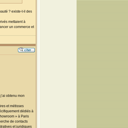
auté ? existe-t-il des
rivés mettaient à
 lancer un commerce et
 j’ai obtenu mon
ires et métisses
pécifiquement dédiés à
 Showroom » à Paris
herche de contacts
tratives et juridiques