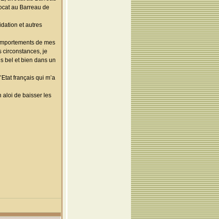
vocat au Barreau de
idation et autres
s comportements de mes
 circonstances, je
es bel et bien dans un
’Etat français qui m’a
 aloi de baisser les