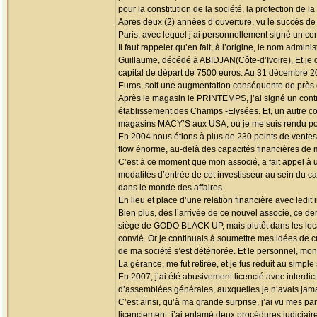
pour la constitution de la société, la protection de la
Apres deux (2) années d’ouverture, vu le succès d
Paris, avec lequel j’ai personnellement signé un contr
Il faut rappeler qu’en fait, à l’origine, le nom a
Guillaume, décédé à ABIDJAN(Côte-d’Ivoire), Et je d
capital de départ de 7500 euros. Au 31 décembre 2009
Euros, soit une augmentation conséquente de près d
Après le magasin le PRINTEMPS, j’ai signé un con
établissement des Champs -Elysées. Et, un autre c
magasins MACY’S aux USA, où je me suis rendu pour
En 2004 nous étions à plus de 230 points de ventes
flow énorme, au-delà des capacités financières de m
C’est à ce moment que mon associé, a fait appel à u
modalités d’entrée de cet investisseur au sein du ca
dans le monde des affaires.
En lieu et place d’une relation financière avec ledi
Bien plus, dès l’arrivée de ce nouvel associé, ce de
siège de GODO BLACK UP, mais plutôt dans les locau
convié. Or je continuais à soumettre mes idées de c
de ma société s’est détériorée. Et le personnel, mon
La gérance, me fut retirée, et je fus réduit au simple 
En 2007, j’ai été abusivement licencié avec interdic
d’assemblées générales, auxquelles je n’avais jam
C’est ainsi, qu’à ma grande surprise, j’ai vu mes pa
licenciement, j’ai entamé deux procédures judicia