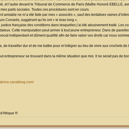
rié, et l’autre devant le Tribunal de Commerce de Paris (Maître Honoré EBELLE, a
de mes parts sociales. Toutes ces procédures sont en cours.
t amiable ne m’a été faite par mes « associés », sauf des tentatives vaines d’intim
rs Conseils, suggérant qu’ils ont « le bras long ».
 la justice française des conditions dans lesquelles j’ai été abusivement traité. Le
leux. Cette manipulation peut arriver à tout jeune entrepreneur. Dans de pareilles
avocat indépendant et dûment qualifié afin de faire valoir vos droits car nous somm
, de travailler dur et de me battre pour m’intégrer au lieu de vivre aux crochets de l
 entrepreneur se trouvant dans la même situation que moi. Il ne serait pas de bon
abrice.canalblog.com/
Afrique !!!