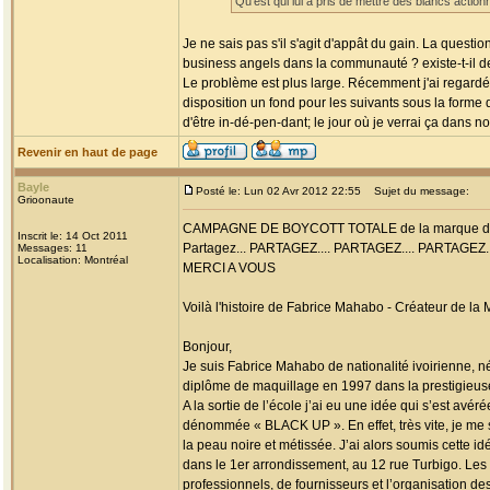
Qu'est qui lui a pris de mettre des blancs action
Je ne sais pas s'il s'agit d'appât du gain. La questi
business angels dans la communauté ? existe-t-il de
Le problème est plus large. Récemment j'ai regardé u
disposition un fond pour les suivants sous la forme
d'être in-dé-pen-dant; le jour où je verrai ça dans 
Revenir en haut de page
Bayle
Posté le: Lun 02 Avr 2012 22:55
Sujet du message:
Grioonaute
CAMPAGNE DE BOYCOTT TOTALE de la marque de ma
Inscrit le: 14 Oct 2011
Partagez... PARTAGEZ.... PARTAGEZ.... PARTAGEZ..
Messages: 11
Localisation: Montréal
MERCI A VOUS
Voilà l'histoire de Fabrice Mahabo - Créateur de 
Bonjour,
Je suis Fabrice Mahabo de nationalité ivoirienne, n
diplôme de maquillage en 1997 dans la prestigi
A la sortie de l’école j’ai eu une idée qui s’est a
dénommée « BLACK UP ». En effet, très vite, je me 
la peau noire et métissée. J’ai alors soumis cette 
dans le 1er arrondissement, au 12 rue Turbigo. Les 
professionnels, de fournisseurs et l’organisation des