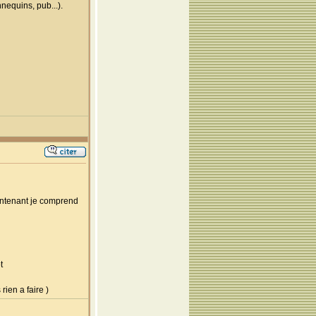
nequins, pub...).
aintenant je comprend
t
ien a faire )