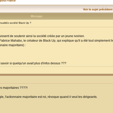
spora France
Voir le sujet précédent
Message
ualités société Black Up ?
ssent de soutenir ainsi la société créée par un jeune ivoirien.
e Fabrice Mahabo, le créateur de Black Up, qui explique qu'il a été tout simplement 
nnaire majoritaire) :
savoir si quelqu'un avait plus d'infos dessus ???
es majoritaires ????!
gle, l'actionnaire majoritaire est roi, révoque quand il veut les dirigeants.