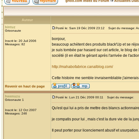
grioo.com Index du Forum
->
Actualités Dia
Auteur
bintuz
Posté le: Sam 19 Déc 2009 23:12
Sujet du message: Act
Grioonaute
bonjour,
Inscrit le: 20 Juil 2006
beaucoup achètent des produits black'Up et se réjoui
Messages: 82
je suis tombée par hasard sur cet article, le blog d
société (il en était le gérant après l'arrivée de l'actio
http://mahabofabrice.canalblog.com/
Cette histoire me semble invraisemblable j'aimerais 
Revenir en haut de page
hwenuzu
Posté le: Lun 21 Déc 2009 00:11
Sujet du message:
Grioonaute 1
Qu'est qui lui a pris de mettre des blancs actionnair
Inscrit le: 12 Oct 2007
Messages: 246
je compatis pour lui , mais c'est la dure vie de la jun
Il peut porter pour licenciement abusif et usurpation.