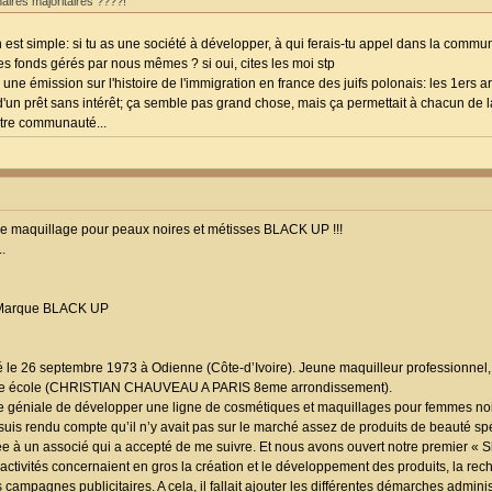
naires majoritaires ????!
on est simple: si tu as une société à développer, à qui ferais-tu appel dans la commun
s fonds gérés par nous mêmes ? si oui, cites les moi stp
ne émission sur l'histoire de l'immigration en france des juifs polonais: les 1ers ar
 d'un prêt sans intérêt; ça semble pas grand chose, mais ça permettait à chacun de
notre communauté...
quillage pour peaux noires et métisses BLACK UP !!!
.
la Marque BLACK UP
é le 26 septembre 1973 à Odienne (Côte-d’Ivoire). Jeune maquilleur professionnel,
euse école (CHRISTIAN CHAUVEAU A PARIS 8eme arrondissement).
vérée géniale de développer une ligne de cosmétiques et maquillages pour femmes no
suis rendu compte qu’il n’y avait pas sur le marché assez de produits de beauté s
idée à un associé qui a accepté de me suivre. Et nous avons ouvert notre premier «
activités concernaient en gros la création et le développement des produits, la rec
 campagnes publicitaires. A cela, il fallait ajouter les différentes démarches adminis