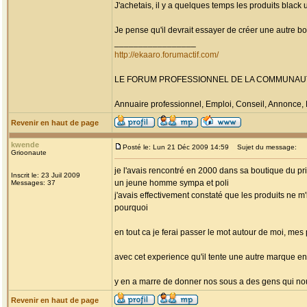
J'achetais, il y a quelques temps les produits black
Je pense qu'il devrait essayer de créer une autre bo
_________________
http://ekaaro.forumactif.com/
LE FORUM PROFESSIONNEL DE LA COMMUNAU
Annuaire professionnel, Emploi, Conseil, Annonce,
Revenir en haut de page
kwende
Posté le: Lun 21 Déc 2009 14:59
Sujet du message:
Grioonaute
je l'avais rencontré en 2000 dans sa boutique du p
Inscrit le: 23 Juil 2009
un jeune homme sympa et poli
Messages: 37
j'avais effectivement constaté que les produits ne m
pourquoi
en tout ca je ferai passer le mot autour de moi, mes
avec cet experience qu'il tente une autre marque e
y en a marre de donner nos sous a des gens qui nous 
Revenir en haut de page