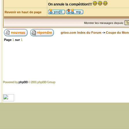
On annule la compétition!!!
Revenir en haut de page
Montrer les messages depuis:
grioo.com Index du Forum
->
Coupe du Mon
Page
1
sur
1
Powered by
phpBB
© 2001 phpBB Group