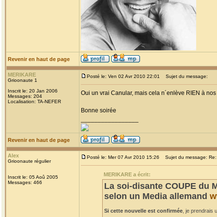
Revenir en haut de page
MERIKARE
Posté le: Ven 02 Avr 2010 22:01
Sujet du message:
Grioonaute 1
Inscrit le: 20 Jan 2006
Oui un vrai Canular, mais cela n´enlève RIEN à nos c
Messages: 204
Localisation: TA-NEFER
Bonne soirée
_________________
Revenir en haut de page
Alex
Posté le: Mer 07 Avr 2010 15:26
Sujet du message: Re: 
Grioonaute régulier
MERIKARE a écrit:
Inscrit le: 05 Aoû 2005
Messages: 466
La soi-disante COUPE du M
selon un Media allemand
w
Si cette nouvelle est confirmée
, je prendrais