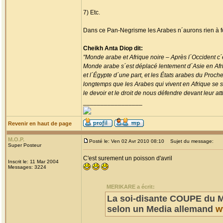
7) Etc.
Dans ce Pan-Negrisme les Arabes n´aurons rien à f
Cheikh Anta Diop dit:
"Monde arabe et Afrique noire – Après l´Occident c´e
Monde arabe s´est déplacé lentement d´Asie en Afriqu
et l´Égypte d´une part, et les États arabes du Proch
longtemps que les Arabes qui vivent en Afrique se se
le devoir et le droit de nous défendre devant leur atti
_________________
Revenir en haut de page
M.O.P.
Posté le: Ven 02 Avr 2010 08:10
Sujet du message:
Super Posteur
C'est surement un poisson d'avril
Inscrit le: 11 Mar 2004
Messages: 3224
MERIKARE a écrit:
La soi-disante COUPE du M
selon un Media allemand
w