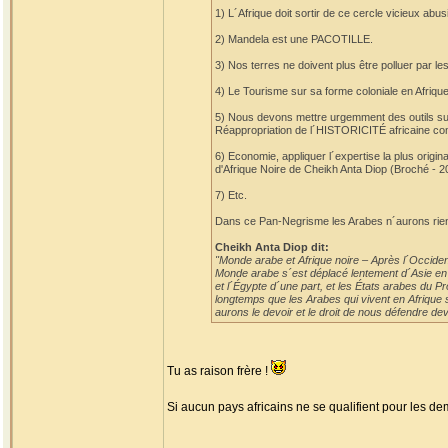
1) L´Afrique doit sortir de ce cercle vicieux a
2) Mandela est une PACOTILLE.
3) Nos terres ne doivent plus être polluer par 
4) Le Tourisme sur sa forme coloniale en Afrique 
5) Nous devons mettre urgemment des outils s
Réappropriation de l´HISTORICITÉ africaine c
6) Economie, appliquer l´expertise la plus origi
d'Afrique Noire de Cheikh Anta Diop (Broché - 2
7) Etc.
Dans ce Pan-Negrisme les Arabes n´aurons rien
Cheikh Anta Diop dit:
"Monde arabe et Afrique noire – Après l´Occident
Monde arabe s´est déplacé lentement d´Asie en Af
et l´Égypte d´une part, et les États arabes du P
longtemps que les Arabes qui vivent en Afrique s
aurons le devoir et le droit de nous défendre deva
Tu as raison frère !
Si aucun pays africains ne se qualifient pour les demi