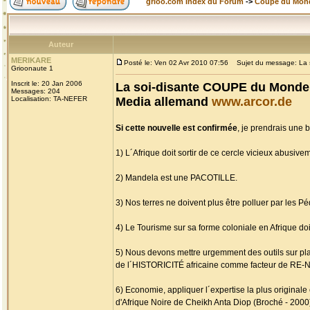
grioo.com Index du Forum
->
Coupe du Mon
Auteur
MERIKARE
Posté le: Ven 02 Avr 2010 07:56
Sujet du message: La s
Grioonaute 1
Inscrit le: 20 Jan 2006
La soi-disante COUPE du Monde 
Messages: 204
Localisation: TA-NEFER
Media allemand
www.arcor.de
Si cette nouvelle est confirmée
, je prendrais une 
1) L´Afrique doit sortir de ce cercle vicieux abus
2) Mandela est une PACOTILLE.
3) Nos terres ne doivent plus être polluer par les 
4) Le Tourisme sur sa forme coloniale en Afrique doit
5) Nous devons mettre urgemment des outils sur p
de l´HISTORICITÉ africaine comme facteur de RE-
6) Economie, appliquer l´expertise la plus original
d'Afrique Noire de Cheikh Anta Diop (Broché - 2000