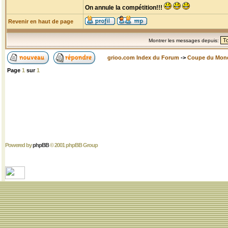
On annule la compétition!!!
Revenir en haut de page
Montrer les messages depuis:
grioo.com Index du Forum
->
Coupe du Mon
Page
1
sur
1
Powered by
phpBB
© 2001 phpBB Group