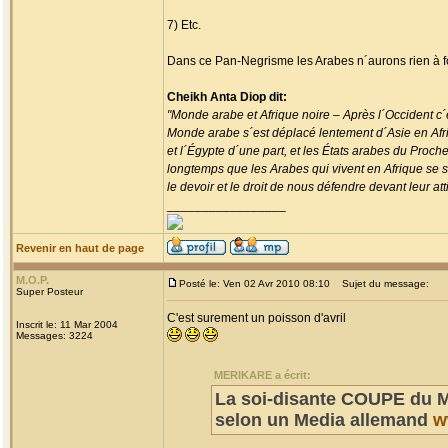
7) Etc.
Dans ce Pan-Negrisme les Arabes n´aurons rien à f
Cheikh Anta Diop dit:
"Monde arabe et Afrique noire – Après l´Occident c´e
Monde arabe s´est déplacé lentement d´Asie en Afriqu
et l´Égypte d´une part, et les États arabes du Proch
longtemps que les Arabes qui vivent en Afrique se se
le devoir et le droit de nous défendre devant leur atti
_________________
Revenir en haut de page
M.O.P.
Posté le: Ven 02 Avr 2010 08:10
Sujet du message:
Super Posteur
C'est surement un poisson d'avril
Inscrit le: 11 Mar 2004
Messages: 3224
MERIKARE a écrit:
La soi-disante COUPE du M
selon un Media allemand
w