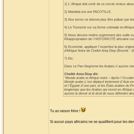
1) L´Afrique doit sortir de ce cercle vicieux a
2) Mandela est une PACOTILLE.
3) Nos terres ne doivent plus être polluer par 
4) Le Tourisme sur sa forme coloniale en Afrique 
5) Nous devons mettre urgemment des outils s
Réappropriation de l´HISTORICITÉ africaine c
6) Economie, appliquer l´expertise la plus origi
d'Afrique Noire de Cheikh Anta Diop (Broché - 2
7) Etc.
Dans ce Pan-Negrisme les Arabes n´aurons rien
Cheikh Anta Diop dit:
"Monde arabe et Afrique noire – Après l´Occident
Monde arabe s´est déplacé lentement d´Asie en Af
et l´Égypte d´une part, et les États arabes du P
longtemps que les Arabes qui vivent en Afrique s
aurons le devoir et le droit de nous défendre deva
Tu as raison frère !
Si aucun pays africains ne se qualifient pour les demi