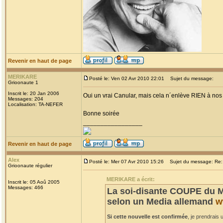
Revenir en haut de page
MERIKARE
Posté le: Ven 02 Avr 2010 22:01
Sujet du message:
Grioonaute 1
Inscrit le: 20 Jan 2006
Oui un vrai Canular, mais cela n´enlève RIEN à nos c
Messages: 204
Localisation: TA-NEFER
Bonne soirée
_________________
Revenir en haut de page
Alex
Posté le: Mer 07 Avr 2010 15:26
Sujet du message: Re: 
Grioonaute régulier
MERIKARE a écrit:
Inscrit le: 05 Aoû 2005
Messages: 466
La soi-disante COUPE du M
selon un Media allemand
w
Si cette nouvelle est confirmée
, je prendrais