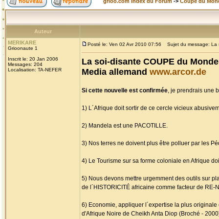
grioo.com Index du Forum
->
Coupe du Mon
Auteur
MERIKARE
Posté le: Ven 02 Avr 2010 07:56
Sujet du message: La s
Grioonaute 1
Inscrit le: 20 Jan 2006
La soi-disante COUPE du Monde 
Messages: 204
Localisation: TA-NEFER
Media allemand
www.arcor.de
Si cette nouvelle est confirmée
, je prendrais une 
1) L´Afrique doit sortir de ce cercle vicieux abus
2) Mandela est une PACOTILLE.
3) Nos terres ne doivent plus être polluer par les 
4) Le Tourisme sur sa forme coloniale en Afrique doit
5) Nous devons mettre urgemment des outils sur p
de l´HISTORICITÉ africaine comme facteur de RE-
6) Economie, appliquer l´expertise la plus original
d'Afrique Noire de Cheikh Anta Diop (Broché - 2000