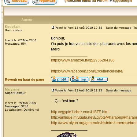
grioo.com Index du Forum
->
Egyptologie
Auteur
Kouokam
Posté le: Ven 13 Aoû 2010 10:44
Sujet du message: Tra
Bon posteur
Bonjour,
Inscrit le: 02 Mar 2004
Ou puis-je trouver la liste des pharaons avec les nom
Messages: 664
Merci
_________________
https://www.amazon.fr/dp/2955284106
https://www.facebook.com/ExcellenceNoire/
Revenir en haut de page
Maryjane
Posté le: Ven 13 Aoû 2010 17:33
Sujet du message:
Super Posteur
... Ça c'est bon ?
Inscrit le: 25 Mai 2005
Messages: 3244
Localisation: Derrière toi
http://egypte1.chez.com/LISTE.htm
http://antique.mrugala.net/Egypte/Pharaons/Pharao
http://www.alyon.org/generale/histoire/reperes/chr
_________________