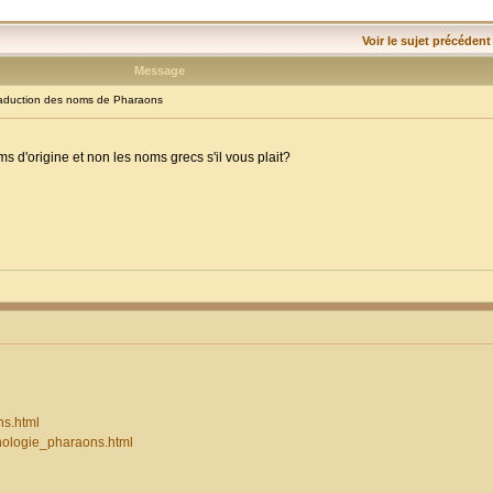
Voir le sujet précédent
Message
duction des noms de Pharaons
s d'origine et non les noms grecs s'il vous plait?
ns.html
onologie_pharaons.html