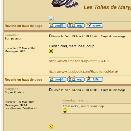
Les Toiles de Mary
Revenir en haut de page
Kouokam
Posté le: Ven 13 Aoû 2010 17:47
Sujet du message:
Bon posteur
C'est nickel, merci beaucoup.
Inscrit le: 02 Mar 2004
Messages: 664
_________________
https://www.amazon.fr/dp/2955284106
https://www.facebook.com/ExcellenceNoire/
Revenir en haut de page
Maryjane
Posté le: Ven 13 Aoû 2010 18:09
Sujet du message:
Super Posteur
Kouokam a écrit:
Inscrit le: 25 Mai 2005
Messages: 3244
C'est nickel, merci beaucoup.
Localisation: Derrière toi