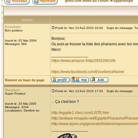
grioo.com Index du Forum
->
Egyptologie
Auteur
Kouokam
Posté le: Ven 13 Aoû 2010 10:44
Sujet du message: Tra
Bon posteur
Bonjour,
Inscrit le: 02 Mar 2004
Ou puis-je trouver la liste des pharaons avec les nom
Messages: 664
Merci
_________________
https://www.amazon.fr/dp/2955284106
https://www.facebook.com/ExcellenceNoire/
Revenir en haut de page
Maryjane
Posté le: Ven 13 Aoû 2010 17:33
Sujet du message:
Super Posteur
... Ça c'est bon ?
Inscrit le: 25 Mai 2005
Messages: 3244
Localisation: Derrière toi
http://egypte1.chez.com/LISTE.htm
http://antique.mrugala.net/Egypte/Pharaons/Pharao
http://www.alyon.org/generale/histoire/reperes/chr
_________________