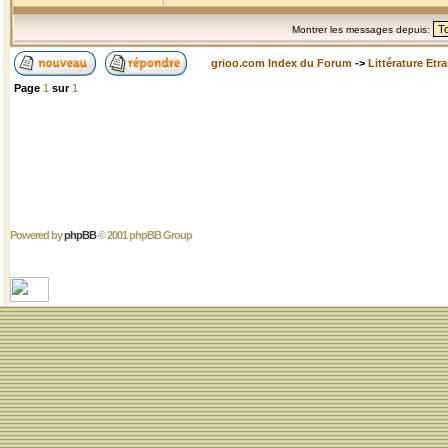
Montrer les messages depuis:
grioo.com Index du Forum
->
Littérature Etr
Page
1
sur
1
Powered by
phpBB
© 2001 phpBB Group