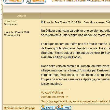
grioo.com Index du Forum
->
Littérature Etr
Auteur
thaophap
Posté le: Jeu 22 Avr 2010 14:18
Sujet du message: Célèb
Grioonaute
Un éditeur américain va publier une version parodiq
Inscrit le: 15 Aoû 2009
se retrouvera à lutter contre une bande de morts-v
Messages: 16
La blague ne fera peut-être pas rire tout le monde. 
de livres qu'il faudrait avoir lus dans sa vie. Alors,
Grahame-Smith, auteur entre autres de How To Surviv
avril aux éditions Quirk Books.
Dans cette version zombie du roman, on retrouvera 
village, mais qui sera bientôt "distraite par l'arri
faire alterner des scènes de "lutte raffinée entre l
troupes de zombies carnivores. Après ça, on peut i
laisse imaginer.
_________________
Voyage Vietnam
vietnam en aventure
Sapa voyage aventure, sapa voyage randonnés et tr
Revenir en haut de page