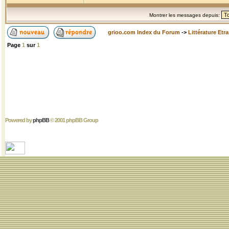
Montrer les messages depuis:
grioo.com Index du Forum
->
Littérature Etr
Page
1
sur
1
Powered by
phpBB
© 2001 phpBB Group