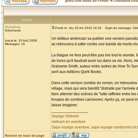
grioo.com Index du Forum
->
Littérature Etr
Auteur
thaophap
Posté le: Jeu 22 Avr 2010 14:18
Sujet du message: Célèb
Grioonaute
Un éditeur américain va publier une version parodiq
Inscrit le: 15 Aoû 2009
se retrouvera à lutter contre une bande de morts-v
Messages: 16
La blague ne fera peut-être pas rire tout le monde. 
de livres qu'il faudrait avoir lus dans sa vie. Alors,
Grahame-Smith, auteur entre autres de How To Surviv
avril aux éditions Quirk Books.
Dans cette version zombie du roman, on retrouvera 
village, mais qui sera bientôt "distraite par l'arri
faire alterner des scènes de "lutte raffinée entre l
troupes de zombies carnivores. Après ça, on peut i
laisse imaginer.
_________________
Voyage Vietnam
vietnam en aventure
Sapa voyage aventure, sapa voyage randonnés et tr
Revenir en haut de page