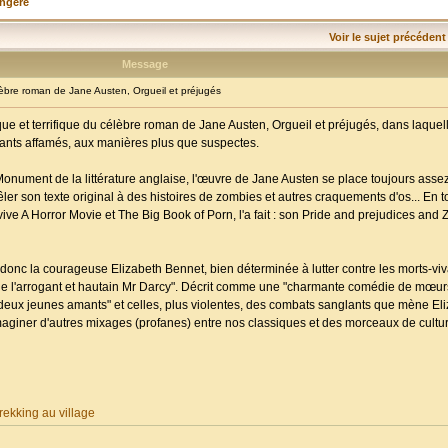
angère
Voir le sujet précédent
Message
re roman de Jane Austen, Orgueil et préjugés
ue et terrifique du célèbre roman de Jane Austen, Orgueil et préjugés, dans laquell
ivants affamés, aux manières plus que suspectes.
Monument de la littérature anglaise, l'œuvre de Jane Austen se place toujours assez
 mêler son texte original à des histoires de zombies et autres craquements d'os... En t
e A Horror Movie et The Big Book of Porn, l'a fait : son Pride and prejudices and 
donc la courageuse Elizabeth Bennet, bien déterminée à lutter contre les morts-vi
vée de l'arrogant et hautain Mr Darcy". Décrit comme une "charmante comédie de mœurs"
es deux jeunes amants" et celles, plus violentes, des combats sanglants que mène Eli
maginer d'autres mixages (profanes) entre nos classiques et des morceaux de cultu
ekking au village