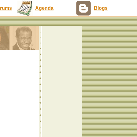
rums
Agenda
Blogs