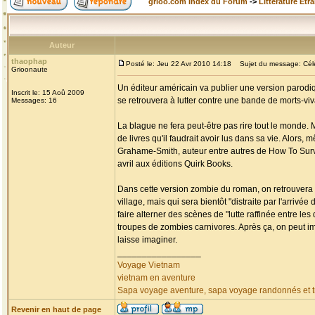
grioo.com Index du Forum
->
Littérature Etr
Auteur
thaophap
Posté le: Jeu 22 Avr 2010 14:18
Sujet du message: Célèb
Grioonaute
Un éditeur américain va publier une version parodiq
Inscrit le: 15 Aoû 2009
se retrouvera à lutter contre une bande de morts-v
Messages: 16
La blague ne fera peut-être pas rire tout le monde. 
de livres qu'il faudrait avoir lus dans sa vie. Alors,
Grahame-Smith, auteur entre autres de How To Surviv
avril aux éditions Quirk Books.
Dans cette version zombie du roman, on retrouvera 
village, mais qui sera bientôt "distraite par l'arri
faire alterner des scènes de "lutte raffinée entre l
troupes de zombies carnivores. Après ça, on peut i
laisse imaginer.
_________________
Voyage Vietnam
vietnam en aventure
Sapa voyage aventure, sapa voyage randonnés et tr
Revenir en haut de page