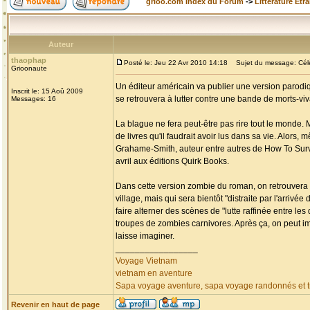
grioo.com Index du Forum
->
Littérature Etr
Auteur
thaophap
Posté le: Jeu 22 Avr 2010 14:18
Sujet du message: Célèb
Grioonaute
Un éditeur américain va publier une version parodiq
Inscrit le: 15 Aoû 2009
se retrouvera à lutter contre une bande de morts-v
Messages: 16
La blague ne fera peut-être pas rire tout le monde. 
de livres qu'il faudrait avoir lus dans sa vie. Alors,
Grahame-Smith, auteur entre autres de How To Surviv
avril aux éditions Quirk Books.
Dans cette version zombie du roman, on retrouvera 
village, mais qui sera bientôt "distraite par l'arri
faire alterner des scènes de "lutte raffinée entre l
troupes de zombies carnivores. Après ça, on peut i
laisse imaginer.
_________________
Voyage Vietnam
vietnam en aventure
Sapa voyage aventure, sapa voyage randonnés et tr
Revenir en haut de page