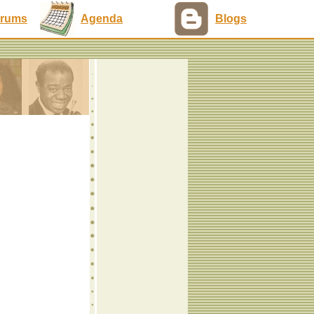
rums
Agenda
Blogs