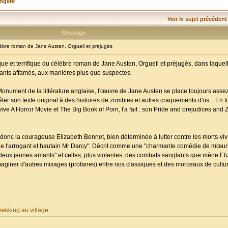
angère
Voir le sujet précédent
Message
re roman de Jane Austen, Orgueil et préjugés
ue et terrifique du célèbre roman de Jane Austen, Orgueil et préjugés, dans laquell
ivants affamés, aux manières plus que suspectes.
Monument de la littérature anglaise, l'œuvre de Jane Austen se place toujours assez
 mêler son texte original à des histoires de zombies et autres craquements d'os... En t
e A Horror Movie et The Big Book of Porn, l'a fait : son Pride and prejudices and 
donc la courageuse Elizabeth Bennet, bien déterminée à lutter contre les morts-vi
vée de l'arrogant et hautain Mr Darcy". Décrit comme une "charmante comédie de mœurs"
es deux jeunes amants" et celles, plus violentes, des combats sanglants que mène Eli
maginer d'autres mixages (profanes) entre nos classiques et des morceaux de cultu
ekking au village