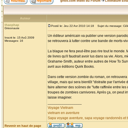
grioo.com Index du Forum
->
Littérature Etr
Auteur
thaophap
Posté le: Jeu 22 Avr 2010 14:18
Sujet du message: Célèb
Grioonaute
Un éditeur américain va publier une version parodiq
Inscrit le: 15 Aoû 2009
se retrouvera à lutter contre une bande de morts-v
Messages: 16
La blague ne fera peut-être pas rire tout le monde. 
de livres qu'il faudrait avoir lus dans sa vie. Alors,
Grahame-Smith, auteur entre autres de How To Surviv
avril aux éditions Quirk Books.
Dans cette version zombie du roman, on retrouvera 
village, mais qui sera bientôt "distraite par l'arri
faire alterner des scènes de "lutte raffinée entre l
troupes de zombies carnivores. Après ça, on peut i
laisse imaginer.
_________________
Voyage Vietnam
vietnam en aventure
Sapa voyage aventure, sapa voyage randonnés et tr
Revenir en haut de page