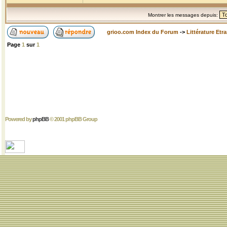
Montrer les messages depuis:
grioo.com Index du Forum
->
Littérature Etr
Page
1
sur
1
Powered by
phpBB
© 2001 phpBB Group