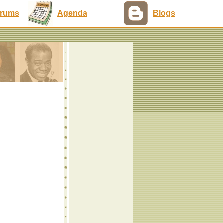
rums
Agenda
Blogs