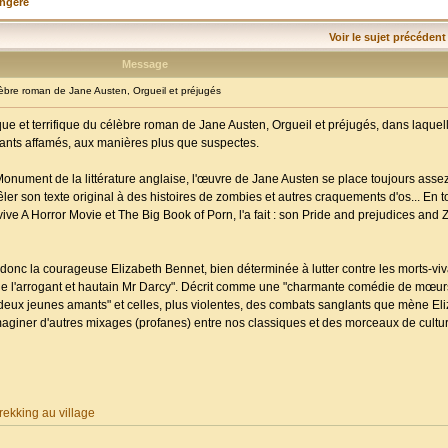
angère
Voir le sujet précédent
Message
re roman de Jane Austen, Orgueil et préjugés
ue et terrifique du célèbre roman de Jane Austen, Orgueil et préjugés, dans laquell
ivants affamés, aux manières plus que suspectes.
Monument de la littérature anglaise, l'œuvre de Jane Austen se place toujours assez
 mêler son texte original à des histoires de zombies et autres craquements d'os... En t
e A Horror Movie et The Big Book of Porn, l'a fait : son Pride and prejudices and 
donc la courageuse Elizabeth Bennet, bien déterminée à lutter contre les morts-vi
vée de l'arrogant et hautain Mr Darcy". Décrit comme une "charmante comédie de mœurs"
es deux jeunes amants" et celles, plus violentes, des combats sanglants que mène Eli
maginer d'autres mixages (profanes) entre nos classiques et des morceaux de cultu
ekking au village