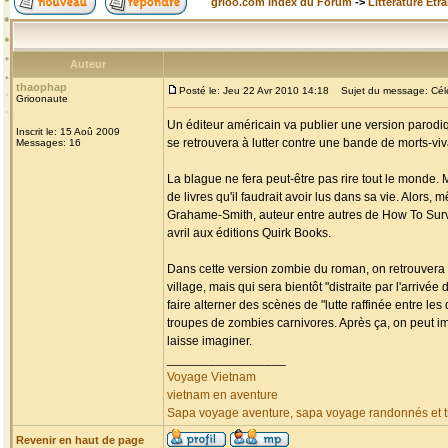
grioo.com Index du Forum
->
Littérature Etr
Auteur
thaophap
Posté le: Jeu 22 Avr 2010 14:18
Sujet du message: Célèb
Grioonaute
Un éditeur américain va publier une version parodiq
Inscrit le: 15 Aoû 2009
se retrouvera à lutter contre une bande de morts-v
Messages: 16
La blague ne fera peut-être pas rire tout le monde. 
de livres qu'il faudrait avoir lus dans sa vie. Alors,
Grahame-Smith, auteur entre autres de How To Surviv
avril aux éditions Quirk Books.
Dans cette version zombie du roman, on retrouvera 
village, mais qui sera bientôt "distraite par l'arri
faire alterner des scènes de "lutte raffinée entre l
troupes de zombies carnivores. Après ça, on peut i
laisse imaginer.
_________________
Voyage Vietnam
vietnam en aventure
Sapa voyage aventure, sapa voyage randonnés et tr
Revenir en haut de page