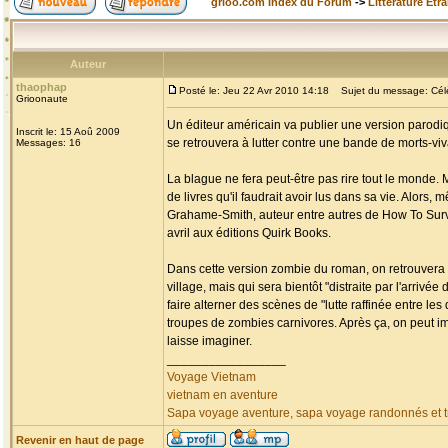
grioo.com Index du Forum
->
Littérature Etr
Auteur
thaophap
Posté le: Jeu 22 Avr 2010 14:18
Sujet du message: Célèb
Grioonaute
Un éditeur américain va publier une version parodiq
Inscrit le: 15 Aoû 2009
se retrouvera à lutter contre une bande de morts-v
Messages: 16
La blague ne fera peut-être pas rire tout le monde. 
de livres qu'il faudrait avoir lus dans sa vie. Alors,
Grahame-Smith, auteur entre autres de How To Surviv
avril aux éditions Quirk Books.
Dans cette version zombie du roman, on retrouvera 
village, mais qui sera bientôt "distraite par l'arri
faire alterner des scènes de "lutte raffinée entre l
troupes de zombies carnivores. Après ça, on peut i
laisse imaginer.
_________________
Voyage Vietnam
vietnam en aventure
Sapa voyage aventure, sapa voyage randonnés et tr
Revenir en haut de page