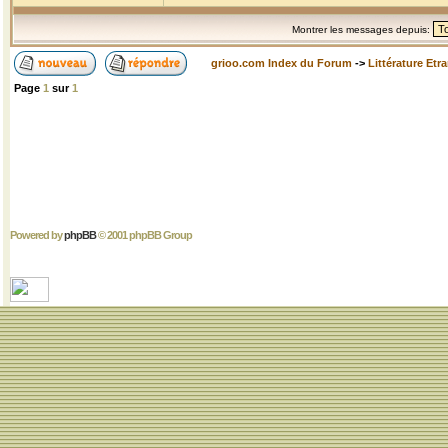
Montrer les messages depuis:
grioo.com Index du Forum
->
Littérature Etr
Page
1
sur
1
Powered by
phpBB
© 2001 phpBB Group