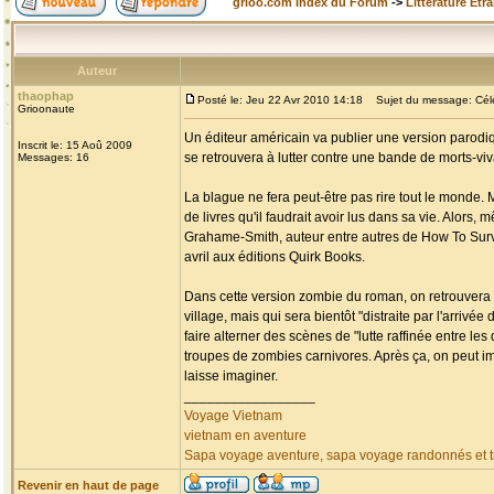
grioo.com Index du Forum
->
Littérature Etr
Auteur
thaophap
Posté le: Jeu 22 Avr 2010 14:18
Sujet du message: Célèb
Grioonaute
Un éditeur américain va publier une version parodiq
Inscrit le: 15 Aoû 2009
se retrouvera à lutter contre une bande de morts-v
Messages: 16
La blague ne fera peut-être pas rire tout le monde. 
de livres qu'il faudrait avoir lus dans sa vie. Alors,
Grahame-Smith, auteur entre autres de How To Surviv
avril aux éditions Quirk Books.
Dans cette version zombie du roman, on retrouvera 
village, mais qui sera bientôt "distraite par l'arri
faire alterner des scènes de "lutte raffinée entre l
troupes de zombies carnivores. Après ça, on peut i
laisse imaginer.
_________________
Voyage Vietnam
vietnam en aventure
Sapa voyage aventure, sapa voyage randonnés et tr
Revenir en haut de page