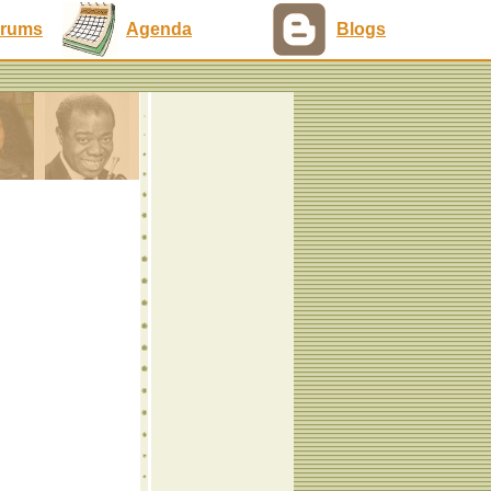
rums
Agenda
Blogs