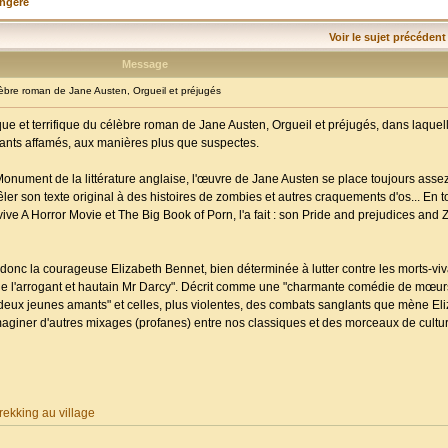
angère
Voir le sujet précédent
Message
re roman de Jane Austen, Orgueil et préjugés
ue et terrifique du célèbre roman de Jane Austen, Orgueil et préjugés, dans laquell
ivants affamés, aux manières plus que suspectes.
Monument de la littérature anglaise, l'œuvre de Jane Austen se place toujours assez
 mêler son texte original à des histoires de zombies et autres craquements d'os... En t
e A Horror Movie et The Big Book of Porn, l'a fait : son Pride and prejudices and 
donc la courageuse Elizabeth Bennet, bien déterminée à lutter contre les morts-vi
vée de l'arrogant et hautain Mr Darcy". Décrit comme une "charmante comédie de mœurs"
es deux jeunes amants" et celles, plus violentes, des combats sanglants que mène Eli
maginer d'autres mixages (profanes) entre nos classiques et des morceaux de cultu
ekking au village