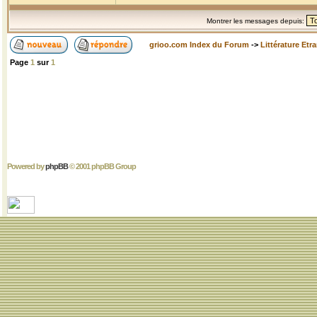
Montrer les messages depuis:
grioo.com Index du Forum
->
Littérature Etr
Page
1
sur
1
Powered by
phpBB
© 2001 phpBB Group