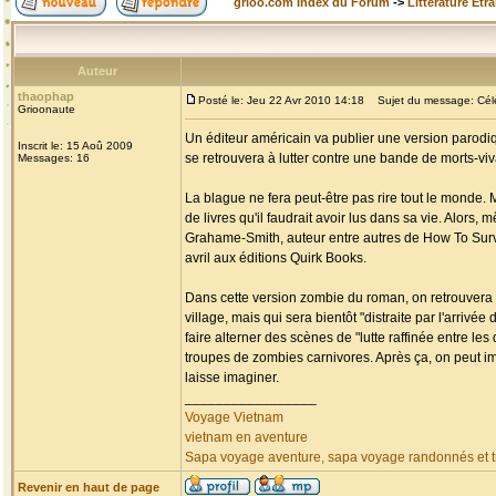
grioo.com Index du Forum
->
Littérature Etr
Auteur
thaophap
Posté le: Jeu 22 Avr 2010 14:18
Sujet du message: Célèb
Grioonaute
Un éditeur américain va publier une version parodiq
Inscrit le: 15 Aoû 2009
se retrouvera à lutter contre une bande de morts-v
Messages: 16
La blague ne fera peut-être pas rire tout le monde. 
de livres qu'il faudrait avoir lus dans sa vie. Alors,
Grahame-Smith, auteur entre autres de How To Surviv
avril aux éditions Quirk Books.
Dans cette version zombie du roman, on retrouvera 
village, mais qui sera bientôt "distraite par l'arri
faire alterner des scènes de "lutte raffinée entre l
troupes de zombies carnivores. Après ça, on peut i
laisse imaginer.
_________________
Voyage Vietnam
vietnam en aventure
Sapa voyage aventure, sapa voyage randonnés et tr
Revenir en haut de page