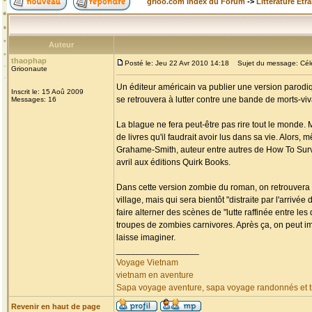
grioo.com Index du Forum
->
Littérature Etr
Auteur
thaophap
Posté le: Jeu 22 Avr 2010 14:18
Sujet du message: Célèb
Grioonaute
Un éditeur américain va publier une version parodiq
Inscrit le: 15 Aoû 2009
se retrouvera à lutter contre une bande de morts-v
Messages: 16
La blague ne fera peut-être pas rire tout le monde. 
de livres qu'il faudrait avoir lus dans sa vie. Alors,
Grahame-Smith, auteur entre autres de How To Surviv
avril aux éditions Quirk Books.
Dans cette version zombie du roman, on retrouvera 
village, mais qui sera bientôt "distraite par l'arri
faire alterner des scènes de "lutte raffinée entre l
troupes de zombies carnivores. Après ça, on peut i
laisse imaginer.
_________________
Voyage Vietnam
vietnam en aventure
Sapa voyage aventure, sapa voyage randonnés et tr
Revenir en haut de page