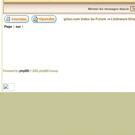
Montrer les messages depuis:
grioo.com Index du Forum
->
Littérature Etr
Page
1
sur
1
Powered by
phpBB
© 2001 phpBB Group