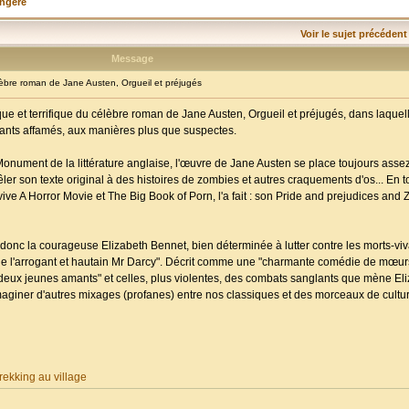
angère
Voir le sujet précédent
Message
re roman de Jane Austen, Orgueil et préjugés
ue et terrifique du célèbre roman de Jane Austen, Orgueil et préjugés, dans laquell
ivants affamés, aux manières plus que suspectes.
Monument de la littérature anglaise, l'œuvre de Jane Austen se place toujours assez
 mêler son texte original à des histoires de zombies et autres craquements d'os... En t
e A Horror Movie et The Big Book of Porn, l'a fait : son Pride and prejudices and 
donc la courageuse Elizabeth Bennet, bien déterminée à lutter contre les morts-vi
vée de l'arrogant et hautain Mr Darcy". Décrit comme une "charmante comédie de mœurs"
es deux jeunes amants" et celles, plus violentes, des combats sanglants que mène Eli
maginer d'autres mixages (profanes) entre nos classiques et des morceaux de cultu
ekking au village