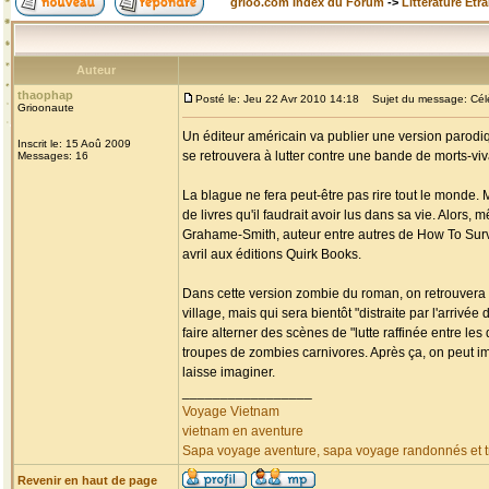
grioo.com Index du Forum
->
Littérature Etr
Auteur
thaophap
Posté le: Jeu 22 Avr 2010 14:18
Sujet du message: Célèb
Grioonaute
Un éditeur américain va publier une version parodiq
Inscrit le: 15 Aoû 2009
se retrouvera à lutter contre une bande de morts-v
Messages: 16
La blague ne fera peut-être pas rire tout le monde. 
de livres qu'il faudrait avoir lus dans sa vie. Alors,
Grahame-Smith, auteur entre autres de How To Surviv
avril aux éditions Quirk Books.
Dans cette version zombie du roman, on retrouvera 
village, mais qui sera bientôt "distraite par l'arri
faire alterner des scènes de "lutte raffinée entre l
troupes de zombies carnivores. Après ça, on peut i
laisse imaginer.
_________________
Voyage Vietnam
vietnam en aventure
Sapa voyage aventure, sapa voyage randonnés et tr
Revenir en haut de page