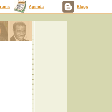
rums
Agenda
Blogs