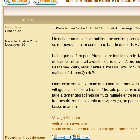
grioo.com Index du Forum
->
Littérature Etr
Auteur
thaophap
Posté le: Jeu 22 Avr 2010 14:18
Sujet du message: Célèb
Grioonaute
Un éditeur américain va publier une version parodiq
Inscrit le: 15 Aoû 2009
se retrouvera à lutter contre une bande de morts-v
Messages: 16
La blague ne fera peut-être pas rire tout le monde. 
de livres qu'il faudrait avoir lus dans sa vie. Alors,
Grahame-Smith, auteur entre autres de How To Surviv
avril aux éditions Quirk Books.
Dans cette version zombie du roman, on retrouvera 
village, mais qui sera bientôt "distraite par l'arri
faire alterner des scènes de "lutte raffinée entre l
troupes de zombies carnivores. Après ça, on peut i
laisse imaginer.
_________________
Voyage Vietnam
vietnam en aventure
Sapa voyage aventure, sapa voyage randonnés et tr
Revenir en haut de page