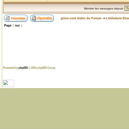
Montrer les messages depuis:
grioo.com Index du Forum
->
Littérature Etr
Page
1
sur
1
Powered by
phpBB
© 2001 phpBB Group