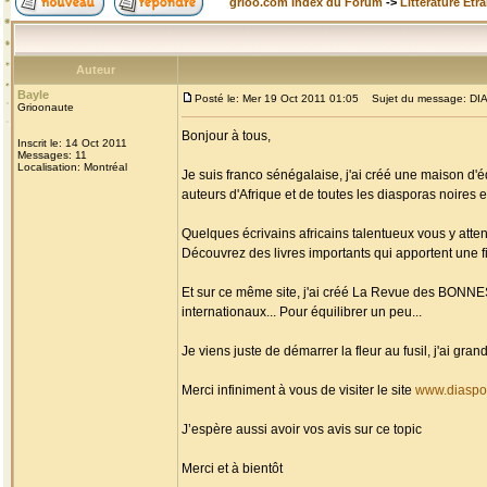
grioo.com Index du Forum
->
Littérature Etr
Auteur
Bayle
Posté le: Mer 19 Oct 2011 01:05
Sujet du message: DIAS
Grioonaute
Bonjour à tous,
Inscrit le: 14 Oct 2011
Messages: 11
Localisation: Montréal
Je suis franco sénégalaise, j'ai créé une maison d'é
auteurs d'Afrique et de toutes les diasporas noires et
Quelques écrivains africains talentueux vous y atten
Découvrez des livres importants qui apportent une fi
Et sur ce même site, j'ai créé La Revue des BONN
internationaux... Pour équilibrer un peu...
Je viens juste de démarrer la fleur au fusil, j'ai g
Merci infiniment à vous de visiter le site
www.diaspo
J’espère aussi avoir vos avis sur ce topic
Merci et à bientôt