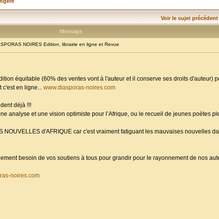
angère
Voir le sujet précédent
Message
PORAS NOIRES Edition, librairie en ligne et Revue
dition équitable (60% des ventes vont à l'auteur et il conserve ses droits d'auteur) 
 c'est en ligne...
www.diasporas-noires.com
dent déjà !!!
ne analyse et une vision optimiste pour l’Afrique, ou le recueil de jeunes poètes p
ES NOUVELLES d'AFRIQUE car c'est vraiment fatiguant les mauvaises nouvelles da
randement besoin de vos soutiens à tous pour grandir pour le rayonnement de nos aute
ras-noires.com