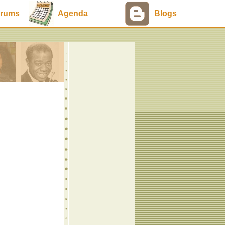
rums
Agenda
Blogs