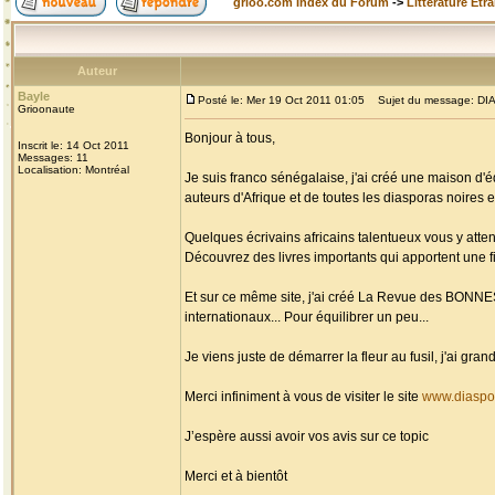
grioo.com Index du Forum
->
Littérature Etr
Auteur
Bayle
Posté le: Mer 19 Oct 2011 01:05
Sujet du message: DIAS
Grioonaute
Bonjour à tous,
Inscrit le: 14 Oct 2011
Messages: 11
Localisation: Montréal
Je suis franco sénégalaise, j'ai créé une maison d'é
auteurs d'Afrique et de toutes les diasporas noires et
Quelques écrivains africains talentueux vous y atten
Découvrez des livres importants qui apportent une fi
Et sur ce même site, j'ai créé La Revue des BONN
internationaux... Pour équilibrer un peu...
Je viens juste de démarrer la fleur au fusil, j'ai g
Merci infiniment à vous de visiter le site
www.diaspo
J’espère aussi avoir vos avis sur ce topic
Merci et à bientôt