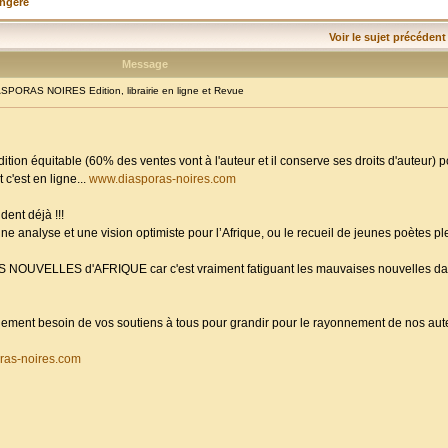
angère
Voir le sujet précédent
Message
PORAS NOIRES Edition, librairie en ligne et Revue
dition équitable (60% des ventes vont à l'auteur et il conserve ses droits d'auteur) 
 c'est en ligne...
www.diasporas-noires.com
dent déjà !!!
ne analyse et une vision optimiste pour l’Afrique, ou le recueil de jeunes poètes p
ES NOUVELLES d'AFRIQUE car c'est vraiment fatiguant les mauvaises nouvelles da
randement besoin de vos soutiens à tous pour grandir pour le rayonnement de nos aute
ras-noires.com