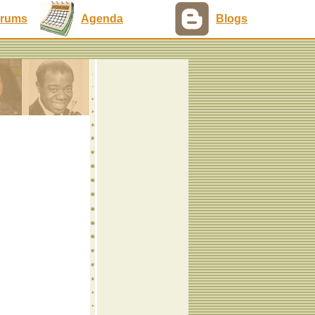
rums
Agenda
Blogs