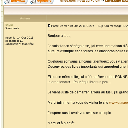
grioo.com Index du Forum
->
Littérature Etr
Auteur
Bayle
Posté le: Mer 19 Oct 2011 01:05
Sujet du message: DIAS
Grioonaute
Bonjour à tous,
Inscrit le: 14 Oct 2011
Messages: 11
Localisation: Montréal
Je suis franco sénégalaise, j'ai créé une maison d'é
auteurs d'Afrique et de toutes les diasporas noires et
Quelques écrivains africains talentueux vous y atten
Découvrez des livres importants qui apportent une fi
Et sur ce même site, j'ai créé La Revue des BONN
internationaux... Pour équilibrer un peu...
Je viens juste de démarrer la fleur au fusil, j'ai g
Merci infiniment à vous de visiter le site
www.diaspo
J’espère aussi avoir vos avis sur ce topic
Merci et à bientôt