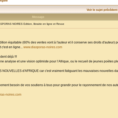
angère
Voir le sujet précédent
Message
PORAS NOIRES Edition, librairie en ligne et Revue
dition équitable (60% des ventes vont à l'auteur et il conserve ses droits d'auteur) 
 c'est en ligne...
www.diasporas-noires.com
dent déjà !!!
ne analyse et une vision optimiste pour l’Afrique, ou le recueil de jeunes poètes p
ES NOUVELLES d'AFRIQUE car c'est vraiment fatiguant les mauvaises nouvelles da
randement besoin de vos soutiens à tous pour grandir pour le rayonnement de nos aute
ras-noires.com