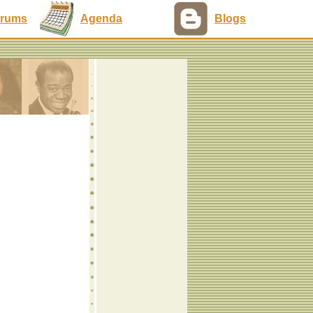
rums
Agenda
Blogs