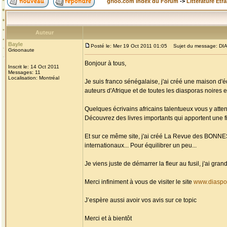
grioo.com Index du Forum
->
Littérature Etr
Auteur
Bayle
Posté le: Mer 19 Oct 2011 01:05
Sujet du message: DIAS
Grioonaute
Bonjour à tous,
Inscrit le: 14 Oct 2011
Messages: 11
Localisation: Montréal
Je suis franco sénégalaise, j'ai créé une maison d'é
auteurs d'Afrique et de toutes les diasporas noires et
Quelques écrivains africains talentueux vous y atten
Découvrez des livres importants qui apportent une fi
Et sur ce même site, j'ai créé La Revue des BONN
internationaux... Pour équilibrer un peu...
Je viens juste de démarrer la fleur au fusil, j'ai g
Merci infiniment à vous de visiter le site
www.diaspo
J’espère aussi avoir vos avis sur ce topic
Merci et à bientôt