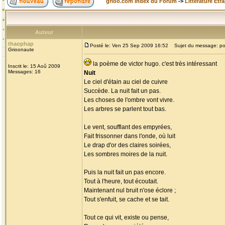
grioo.com Index du Forum
->
Littérature Etr
Auteur
thaophap
Posté le: Ven 25 Sep 2009 16:52
Sujet du message: p
Grioonaute
la poème de victor hugo. c'est très intéressant
Inscrit le: 15 Aoû 2009
Messages: 16
Nuit
Le ciel d'étain au ciel de cuivre
Succède. La nuit fait un pas.
Les choses de l'ombre vont vivre.
Les arbres se parlent tout bas.
Le vent, soufflant des empyrées,
Fait frissonner dans l'onde, où luit
Le drap d'or des claires soirées,
Les sombres moires de la nuit.
Puis la nuit fait un pas encore.
Tout à l'heure, tout écoutait.
Maintenant nul bruit n'ose éclore ;
Tout s'enfuit, se cache et se tait.
Tout ce qui vit, existe ou pense,