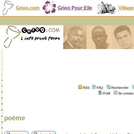
Grioo.com
Grioo Pour Elle
Village
RSS
FAQ
Rechercher
Profil
Se connect
poème