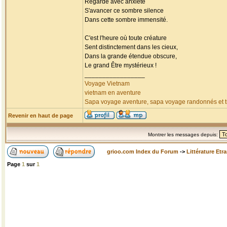
Regarde avec anxiété
S'avancer ce sombre silence
Dans cette sombre immensité.
C'est l'heure où toute créature
Sent distinctement dans les cieux,
Dans la grande étendue obscure,
Le grand Être mystérieux !
_________________
Voyage Vietnam
vietnam en aventure
Sapa voyage aventure, sapa voyage randonnés et tr
Revenir en haut de page
Montrer les messages depuis:
grioo.com Index du Forum
->
Littérature Etr
Page
1
sur
1