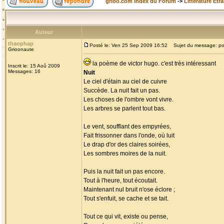
grioo.com Index du Forum
->
Littérature Etr
Auteur
thaophap
Posté le: Ven 25 Sep 2009 16:52
Sujet du message: p
Grioonaute
la poème de victor hugo. c'est très intéressant
Inscrit le: 15 Aoû 2009
Messages: 16
Nuit
Le ciel d'étain au ciel de cuivre
Succède. La nuit fait un pas.
Les choses de l'ombre vont vivre.
Les arbres se parlent tout bas.
Le vent, soufflant des empyrées,
Fait frissonner dans l'onde, où luit
Le drap d'or des claires soirées,
Les sombres moires de la nuit.
Puis la nuit fait un pas encore.
Tout à l'heure, tout écoutait.
Maintenant nul bruit n'ose éclore ;
Tout s'enfuit, se cache et se tait.
Tout ce qui vit, existe ou pense,