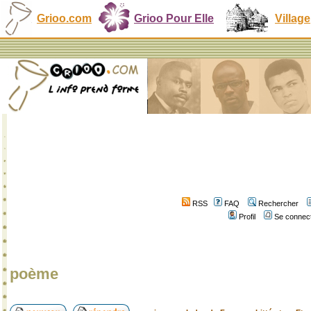
Grioo.com
Grioo Pour Elle
Village
RSS
FAQ
Rechercher
Profil
Se connect
poème