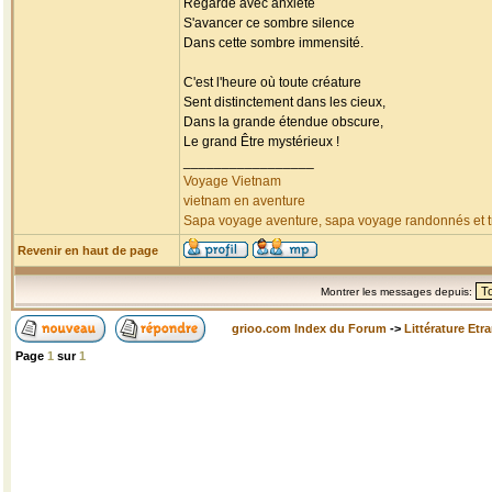
Regarde avec anxiété
S'avancer ce sombre silence
Dans cette sombre immensité.
C'est l'heure où toute créature
Sent distinctement dans les cieux,
Dans la grande étendue obscure,
Le grand Être mystérieux !
_________________
Voyage Vietnam
vietnam en aventure
Sapa voyage aventure, sapa voyage randonnés et tr
Revenir en haut de page
Montrer les messages depuis:
grioo.com Index du Forum
->
Littérature Etr
Page
1
sur
1