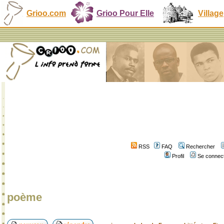
Grioo.com
Grioo Pour Elle
Village
RSS
FAQ
Rechercher
Profil
Se connect
poème