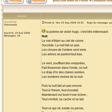
grioo.com Index du Forum
->
Littérature Etr
Auteur
thaophap
Posté le: Ven 25 Sep 2009 16:52
Sujet du message: p
Grioonaute
la poème de victor hugo. c'est très intéressant
Inscrit le: 15 Aoû 2009
Messages: 16
Nuit
Le ciel d'étain au ciel de cuivre
Succède. La nuit fait un pas.
Les choses de l'ombre vont vivre.
Les arbres se parlent tout bas.
Le vent, soufflant des empyrées,
Fait frissonner dans l'onde, où luit
Le drap d'or des claires soirées,
Les sombres moires de la nuit.
Puis la nuit fait un pas encore.
Tout à l'heure, tout écoutait.
Maintenant nul bruit n'ose éclore ;
Tout s'enfuit, se cache et se tait.
Tout ce qui vit, existe ou pense,