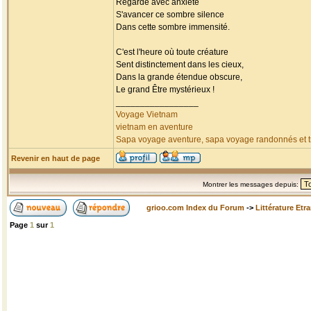
Regarde avec anxiété
S'avancer ce sombre silence
Dans cette sombre immensité.
C'est l'heure où toute créature
Sent distinctement dans les cieux,
Dans la grande étendue obscure,
Le grand Être mystérieux !
_________________
Voyage Vietnam
vietnam en aventure
Sapa voyage aventure, sapa voyage randonnés et tr
Revenir en haut de page
Montrer les messages depuis:
grioo.com Index du Forum
->
Littérature Etr
Page
1
sur
1