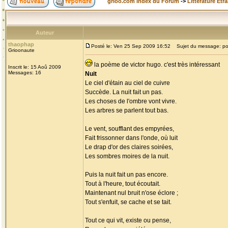
grioo.com Index du Forum
->
Littérature Etr
Auteur
thaophap
Posté le: Ven 25 Sep 2009 16:52
Sujet du message: p
Grioonaute
la poème de victor hugo. c'est très intéressant
Inscrit le: 15 Aoû 2009
Messages: 16
Nuit
Le ciel d'étain au ciel de cuivre
Succède. La nuit fait un pas.
Les choses de l'ombre vont vivre.
Les arbres se parlent tout bas.
Le vent, soufflant des empyrées,
Fait frissonner dans l'onde, où luit
Le drap d'or des claires soirées,
Les sombres moires de la nuit.
Puis la nuit fait un pas encore.
Tout à l'heure, tout écoutait.
Maintenant nul bruit n'ose éclore ;
Tout s'enfuit, se cache et se tait.
Tout ce qui vit, existe ou pense,