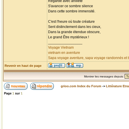
Regarde avec anxiété
S'avancer ce sombre silence
Dans cette sombre immensité.
C'est l'heure où toute créature
Sent distinctement dans les cieux,
Dans la grande étendue obscure,
Le grand Être mystérieux !
_________________
Voyage Vietnam
vietnam en aventure
Sapa voyage aventure, sapa voyage randonnés et tr
Revenir en haut de page
Montrer les messages depuis:
grioo.com Index du Forum
->
Littérature Etr
Page
1
sur
1