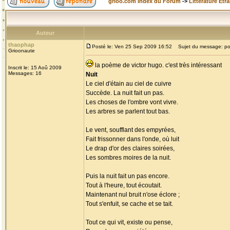
grioo.com Index du Forum
->
Littérature Etr
Auteur
thaophap
Posté le: Ven 25 Sep 2009 16:52
Sujet du message: p
Grioonaute
la poème de victor hugo. c'est très intéressant
Inscrit le: 15 Aoû 2009
Messages: 16
Nuit
Le ciel d'étain au ciel de cuivre
Succède. La nuit fait un pas.
Les choses de l'ombre vont vivre.
Les arbres se parlent tout bas.
Le vent, soufflant des empyrées,
Fait frissonner dans l'onde, où luit
Le drap d'or des claires soirées,
Les sombres moires de la nuit.
Puis la nuit fait un pas encore.
Tout à l'heure, tout écoutait.
Maintenant nul bruit n'ose éclore ;
Tout s'enfuit, se cache et se tait.
Tout ce qui vit, existe ou pense,