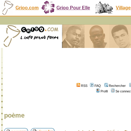
Grioo.com
Grioo Pour Elle
Village
RSS
FAQ
Rechercher
Profil
Se connect
poème