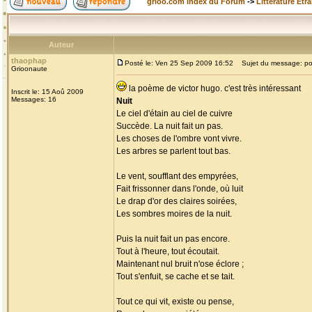
grioo.com Index du Forum
->
Littérature Etr
Auteur
thaophap
Posté le: Ven 25 Sep 2009 16:52
Sujet du message: p
Grioonaute
la poème de victor hugo. c'est très intéressant
Inscrit le: 15 Aoû 2009
Messages: 16
Nuit
Le ciel d'étain au ciel de cuivre
Succède. La nuit fait un pas.
Les choses de l'ombre vont vivre.
Les arbres se parlent tout bas.
Le vent, soufflant des empyrées,
Fait frissonner dans l'onde, où luit
Le drap d'or des claires soirées,
Les sombres moires de la nuit.
Puis la nuit fait un pas encore.
Tout à l'heure, tout écoutait.
Maintenant nul bruit n'ose éclore ;
Tout s'enfuit, se cache et se tait.
Tout ce qui vit, existe ou pense,