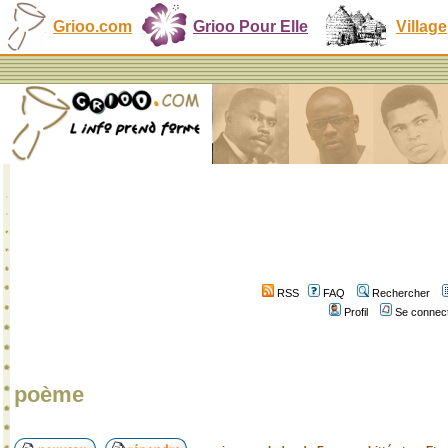
Grioo.com
Grioo Pour Elle
Village
RSS
FAQ
Rechercher
Profil
Se connect
poème