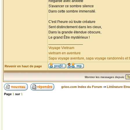
Regarde avec anxiété
S'avancer ce sombre silence
Dans cette sombre immensité.
C'est l'heure où toute créature
Sent distinctement dans les cieux,
Dans la grande étendue obscure,
Le grand Être mystérieux !
_________________
Voyage Vietnam
vietnam en aventure
Sapa voyage aventure, sapa voyage randonnés et tr
Revenir en haut de page
Montrer les messages depuis:
grioo.com Index du Forum
->
Littérature Etr
Page
1
sur
1