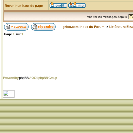
Revenir en haut de page
Montrer les messages depuis:
grioo.com Index du Forum
->
Littérature Etr
Page
1
sur
1
Powered by
phpBB
© 2001 phpBB Group