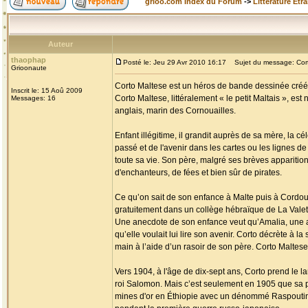
grioo.com Index du Forum
->
Littérature Etr
Auteur
thaophap
Posté le: Jeu 29 Avr 2010 16:17
Sujet du message: Cort
Grioonaute
Corto Maltese est un héros de bande dessinée créé p
Inscrit le: 15 Aoû 2009
Corto Maltese, littéralement « le petit Maltais », es
Messages: 16
anglais, marin des Cornouailles.
Enfant illégitime, il grandit auprès de sa mère, la c
passé et de l'avenir dans les cartes ou les lignes de 
toute sa vie. Son père, malgré ses brèves apparition
d'enchanteurs, de fées et bien sûr de pirates.
Ce qu’on sait de son enfance à Malte puis à Cordoue 
gratuitement dans un collège hébraïque de La Valette 
Une anecdote de son enfance veut qu’Amalia, une am
qu’elle voulait lui lire son avenir. Corto décrète à la
main à l’aide d’un rasoir de son père. Corto Maltese 
Vers 1904, à l'âge de dix-sept ans, Corto prend le l
roi Salomon. Mais c’est seulement en 1905 que sa p
mines d'or en Éthiopie avec un dénommé Raspoutine, 