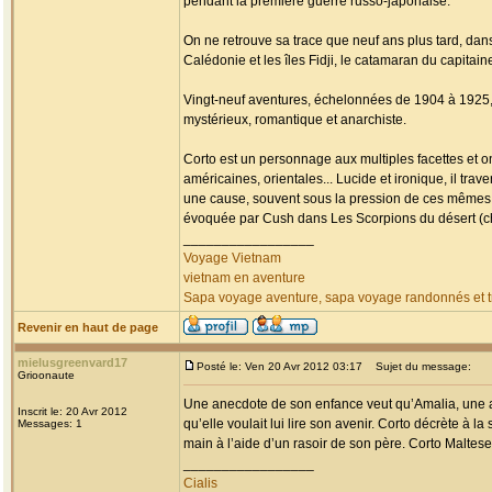
pendant la première guerre russo-japonaise.
On ne retrouve sa trace que neuf ans plus tard, da
Calédonie et les îles Fidji, le catamaran du capitai
Vingt-neuf aventures, échelonnées de 1904 à 1925, fa
mystérieux, romantique et anarchiste.
Corto est un personnage aux multiples facettes et o
américaines, orientales... Lucide et ironique, il tr
une cause, souvent sous la pression de ces mêmes
évoquée par Cush dans Les Scorpions du désert (chap
_________________
Voyage Vietnam
vietnam en aventure
Sapa voyage aventure, sapa voyage randonnés et tr
Revenir en haut de page
mielusgreenvard17
Posté le: Ven 20 Avr 2012 03:17
Sujet du message:
Grioonaute
Une anecdote de son enfance veut qu’Amalia, une am
Inscrit le: 20 Avr 2012
qu’elle voulait lui lire son avenir. Corto décrète à la
Messages: 1
main à l’aide d’un rasoir de son père. Corto Maltese 
_________________
Cialis