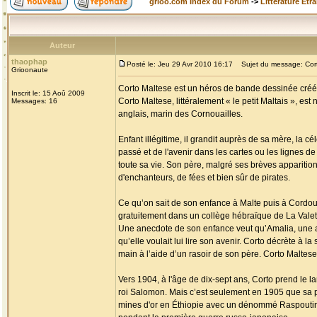
grioo.com Index du Forum
->
Littérature Etr
Auteur
thaophap
Posté le: Jeu 29 Avr 2010 16:17
Sujet du message: Cort
Grioonaute
Corto Maltese est un héros de bande dessinée créé p
Inscrit le: 15 Aoû 2009
Corto Maltese, littéralement « le petit Maltais », es
Messages: 16
anglais, marin des Cornouailles.
Enfant illégitime, il grandit auprès de sa mère, la c
passé et de l'avenir dans les cartes ou les lignes de 
toute sa vie. Son père, malgré ses brèves apparition
d'enchanteurs, de fées et bien sûr de pirates.
Ce qu’on sait de son enfance à Malte puis à Cordoue 
gratuitement dans un collège hébraïque de La Valette 
Une anecdote de son enfance veut qu’Amalia, une am
qu’elle voulait lui lire son avenir. Corto décrète à la
main à l’aide d’un rasoir de son père. Corto Maltese 
Vers 1904, à l'âge de dix-sept ans, Corto prend le l
roi Salomon. Mais c’est seulement en 1905 que sa p
mines d'or en Éthiopie avec un dénommé Raspoutine, 