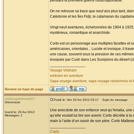
pendant la première guerre russo-japonaise.
On ne retrouve sa trace que neuf ans plus tard, da
Calédonie et les îles Fidji, le catamaran du capitai
Vingt-neuf aventures, échelonnées de 1904 à 1925, fa
mystérieux, romantique et anarchiste.
Corto est un personnage aux multiples facettes et o
américaines, orientales... Lucide et ironique, il tr
une cause, souvent sous la pression de ces mêmes
évoquée par Cush dans Les Scorpions du désert (chap
_________________
Voyage Vietnam
vietnam en aventure
Sapa voyage aventure, sapa voyage randonnés et tr
Revenir en haut de page
mielusgreenvard17
Posté le: Ven 20 Avr 2012 03:17
Sujet du message:
Grioonaute
Une anecdote de son enfance veut qu’Amalia, une am
Inscrit le: 20 Avr 2012
qu’elle voulait lui lire son avenir. Corto décrète à la
Messages: 1
main à l’aide d’un rasoir de son père. Corto Maltese 
_________________
Cialis