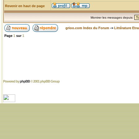
Revenir en haut de page
Montrer les messages depuis:
grioo.com Index du Forum
->
Littérature Etr
Page
1
sur
1
Powered by
phpBB
© 2001 phpBB Group