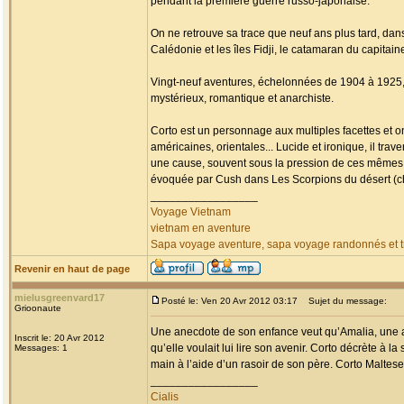
pendant la première guerre russo-japonaise.
On ne retrouve sa trace que neuf ans plus tard, da
Calédonie et les îles Fidji, le catamaran du capitai
Vingt-neuf aventures, échelonnées de 1904 à 1925, fa
mystérieux, romantique et anarchiste.
Corto est un personnage aux multiples facettes et o
américaines, orientales... Lucide et ironique, il tr
une cause, souvent sous la pression de ces mêmes
évoquée par Cush dans Les Scorpions du désert (chap
_________________
Voyage Vietnam
vietnam en aventure
Sapa voyage aventure, sapa voyage randonnés et tr
Revenir en haut de page
mielusgreenvard17
Posté le: Ven 20 Avr 2012 03:17
Sujet du message:
Grioonaute
Une anecdote de son enfance veut qu’Amalia, une am
Inscrit le: 20 Avr 2012
qu’elle voulait lui lire son avenir. Corto décrète à la
Messages: 1
main à l’aide d’un rasoir de son père. Corto Maltese 
_________________
Cialis