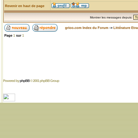
Revenir en haut de page
Montrer les messages depuis:
grioo.com Index du Forum
->
Littérature Etr
Page
1
sur
1
Powered by
phpBB
© 2001 phpBB Group