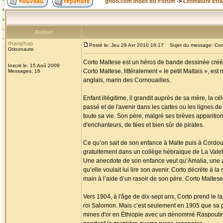
grioo.com Index du Forum
->
Littérature Etr
Auteur
thaophap
Posté le: Jeu 29 Avr 2010 16:17
Sujet du message: Cort
Grioonaute
Corto Maltese est un héros de bande dessinée créé p
Inscrit le: 15 Aoû 2009
Corto Maltese, littéralement « le petit Maltais », es
Messages: 16
anglais, marin des Cornouailles.
Enfant illégitime, il grandit auprès de sa mère, la c
passé et de l'avenir dans les cartes ou les lignes de 
toute sa vie. Son père, malgré ses brèves apparition
d'enchanteurs, de fées et bien sûr de pirates.
Ce qu’on sait de son enfance à Malte puis à Cordoue 
gratuitement dans un collège hébraïque de La Valette 
Une anecdote de son enfance veut qu’Amalia, une am
qu’elle voulait lui lire son avenir. Corto décrète à la
main à l’aide d’un rasoir de son père. Corto Maltese 
Vers 1904, à l'âge de dix-sept ans, Corto prend le l
roi Salomon. Mais c’est seulement en 1905 que sa p
mines d'or en Éthiopie avec un dénommé Raspoutine, 