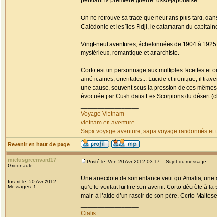
pendant la première guerre russo-japonaise.
On ne retrouve sa trace que neuf ans plus tard, da
Calédonie et les îles Fidji, le catamaran du capitai
Vingt-neuf aventures, échelonnées de 1904 à 1925, fa
mystérieux, romantique et anarchiste.
Corto est un personnage aux multiples facettes et o
américaines, orientales... Lucide et ironique, il tr
une cause, souvent sous la pression de ces mêmes
évoquée par Cush dans Les Scorpions du désert (chap
_________________
Voyage Vietnam
vietnam en aventure
Sapa voyage aventure, sapa voyage randonnés et tr
Revenir en haut de page
mielusgreenvard17
Posté le: Ven 20 Avr 2012 03:17
Sujet du message:
Grioonaute
Une anecdote de son enfance veut qu’Amalia, une am
Inscrit le: 20 Avr 2012
qu’elle voulait lui lire son avenir. Corto décrète à la
Messages: 1
main à l’aide d’un rasoir de son père. Corto Maltese 
_________________
Cialis