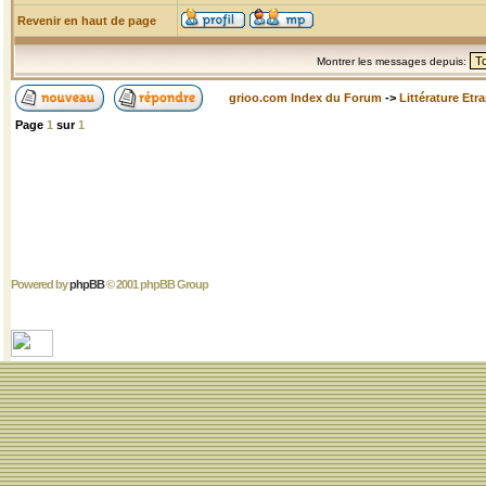
Revenir en haut de page
Montrer les messages depuis:
grioo.com Index du Forum
->
Littérature Etr
Page
1
sur
1
Powered by
phpBB
© 2001 phpBB Group