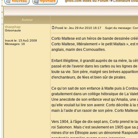
grioo.com Index du Forum
->
Littérature Etr
Auteur
thaophap
Posté le: Jeu 29 Avr 2010 16:17
Sujet du message: Cort
Grioonaute
Corto Maltese est un héros de bande dessinée créé p
Inscrit le: 15 Aoû 2009
Corto Maltese, littéralement « le petit Maltais », es
Messages: 16
anglais, marin des Cornouailles.
Enfant illégitime, il grandit auprès de sa mère, la c
passé et de l'avenir dans les cartes ou les lignes de 
toute sa vie. Son père, malgré ses brèves apparition
d'enchanteurs, de fées et bien sûr de pirates.
Ce qu’on sait de son enfance à Malte puis à Cordoue 
gratuitement dans un collège hébraïque de La Valette 
Une anecdote de son enfance veut qu’Amalia, une am
qu’elle voulait lui lire son avenir. Corto décrète à la
main à l’aide d’un rasoir de son père. Corto Maltese 
Vers 1904, à l'âge de dix-sept ans, Corto prend le l
roi Salomon. Mais c’est seulement en 1905 que sa p
mines d'or en Éthiopie avec un dénommé Raspoutine, 