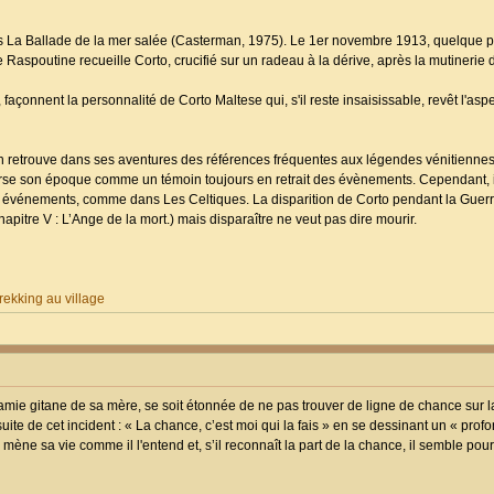
ns La Ballade de la mer salée (Casterman, 1975). Le 1er novembre 1913, quelque pa
ne Raspoutine recueille Corto, crucifié sur un radeau à la dérive, après la mutinerie
çonnent la personnalité de Corto Maltese qui, s'il reste insaisissable, revêt l'aspe
n retrouve dans ses aventures des références fréquentes aux légendes vénitiennes,
averse son époque comme un témoin toujours en retrait des évènements. Cependant, il
 événements, comme dans Les Celtiques. La disparition de Corto pendant la Guer
itre V : L’Ange de la mort.) mais disparaître ne veut pas dire mourir.
ekking au village
ie gitane de sa mère, se soit étonnée de ne pas trouver de ligne de chance sur l
 suite de cet incident : « La chance, c’est moi qui la fais » en se dessinant un « prof
mène sa vie comme il l'entend et, s’il reconnaît la part de la chance, il semble pourt