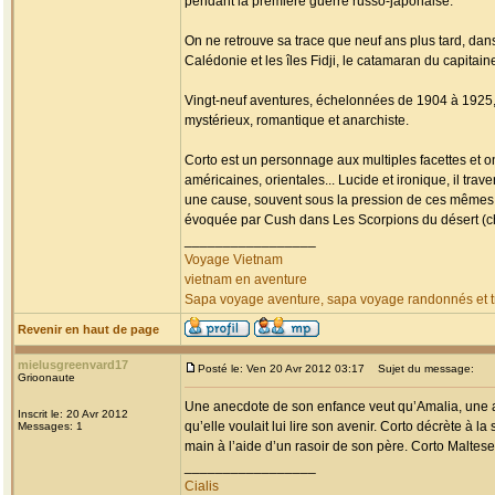
pendant la première guerre russo-japonaise.
On ne retrouve sa trace que neuf ans plus tard, da
Calédonie et les îles Fidji, le catamaran du capitai
Vingt-neuf aventures, échelonnées de 1904 à 1925, fa
mystérieux, romantique et anarchiste.
Corto est un personnage aux multiples facettes et o
américaines, orientales... Lucide et ironique, il tr
une cause, souvent sous la pression de ces mêmes
évoquée par Cush dans Les Scorpions du désert (chap
_________________
Voyage Vietnam
vietnam en aventure
Sapa voyage aventure, sapa voyage randonnés et tr
Revenir en haut de page
mielusgreenvard17
Posté le: Ven 20 Avr 2012 03:17
Sujet du message:
Grioonaute
Une anecdote de son enfance veut qu’Amalia, une am
Inscrit le: 20 Avr 2012
qu’elle voulait lui lire son avenir. Corto décrète à la
Messages: 1
main à l’aide d’un rasoir de son père. Corto Maltese 
_________________
Cialis