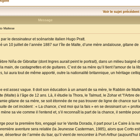
angère
Voir le sujet précédent
Message
o Maltese
ar le dessinateur et scénariste italien Hugo Pratt.
t né un 10 juillet de l’année 1887 sur l’île de Malte, d’une mère andalouse, gitane de 
élèbre Niña de Gibraltar (dont Ingres aurait peint le portrait), dans un milieu baigné
la main, de castagnettes et de guitares. C’est de sa mère qu’il tient l'amour de la li
s, lui aura tout de même apporté, outre la nationalité britannique, un héritage cel
est assez vague. Il doit son éducation à un amant de sa mère, le Rabbin de Malte, q
(Malte) à l’âge de 12 ans. Là, il étudie la Thora, le Talmud, le Zohar et "l'Arbre de 
ie gitane de sa mère, se soit étonnée de ne pas trouver de ligne de chance sur l
 suite de cet incident : « La chance, c’est moi qui la fais » en se dessinant un « prof
mène sa vie comme il l'entend et, s’il reconnaît la part de la chance, il semble pourt
arge pour la première fois, engagé sur le Vanita Dorada, il part pour Le Caire à la 
remière aventure sera relatée (la Jeunesse Casterman, 1985), alors que Corto est
déserteur de l’armée du tsar, qu’il vient de rencontrer à Port-Arthur (aujourd'hui