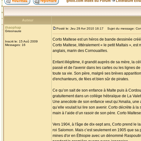
grioo.com Index du Forum
->
Littérature Etr
Auteur
thaophap
Posté le: Jeu 29 Avr 2010 16:17
Sujet du message: Cort
Grioonaute
Corto Maltese est un héros de bande dessinée créé p
Inscrit le: 15 Aoû 2009
Corto Maltese, littéralement « le petit Maltais », es
Messages: 16
anglais, marin des Cornouailles.
Enfant illégitime, il grandit auprès de sa mère, la c
passé et de l'avenir dans les cartes ou les lignes de 
toute sa vie. Son père, malgré ses brèves apparition
d'enchanteurs, de fées et bien sûr de pirates.
Ce qu’on sait de son enfance à Malte puis à Cordoue 
gratuitement dans un collège hébraïque de La Valette 
Une anecdote de son enfance veut qu’Amalia, une am
qu’elle voulait lui lire son avenir. Corto décrète à la
main à l’aide d’un rasoir de son père. Corto Maltese 
Vers 1904, à l'âge de dix-sept ans, Corto prend le l
roi Salomon. Mais c’est seulement en 1905 que sa p
mines d'or en Éthiopie avec un dénommé Raspoutine, 