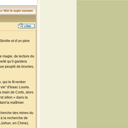
::
Voir le sujet suivant
Séville et d’un père
 de magie, de lecture du
berté qu’il gardera
tique peuplé de brumes,
ui le fit rentrer
vie" d'Isaac Louria.
a main de Corto, alors
ond sillon » dans la
ant la maîtriser.
recherche des mines du
 à la recherche de
 Lüshun, en Chine),