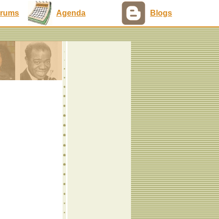
rums
Agenda
Blogs