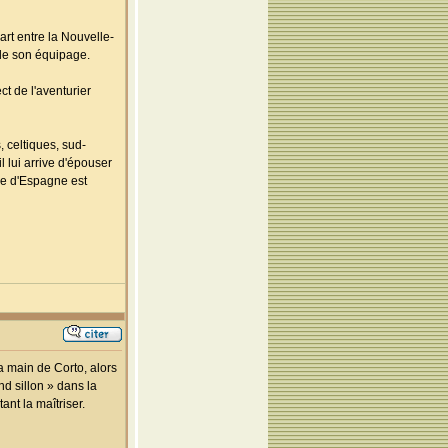
rt entre la Nouvelle-
 de son équipage.
ct de l'aventurier
 celtiques, sud-
 lui arrive d'épouser
re d'Espagne est
a main de Corto, alors
ond sillon » dans la
ant la maîtriser.