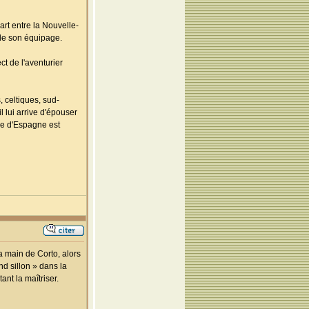
rt entre la Nouvelle-
 de son équipage.
ct de l'aventurier
 celtiques, sud-
 lui arrive d'épouser
re d'Espagne est
a main de Corto, alors
ond sillon » dans la
ant la maîtriser.