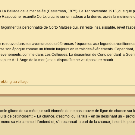
ns La Ballade de la mer salée (Casterman, 1975). Le 1er novembre 1913, quelque pa
ne Raspoutine recueille Corto, crucifié sur un radeau à la dérive, après la mutinerie
çonnent la personnalité de Corto Maltese qui, s'il reste insaisissable, revêt l'aspe
n retrouve dans ses aventures des références fréquentes aux légendes vénitiennes,
averse son époque comme un témoin toujours en retrait des évènements. Cependant, il
 événements, comme dans Les Celtiques. La disparition de Corto pendant la Guer
itre V : L’Ange de la mort.) mais disparaître ne veut pas dire mourir.
ekking au village
ie gitane de sa mère, se soit étonnée de ne pas trouver de ligne de chance sur l
 suite de cet incident : « La chance, c’est moi qui la fais » en se dessinant un « prof
mène sa vie comme il l'entend et, s’il reconnaît la part de la chance, il semble pourt