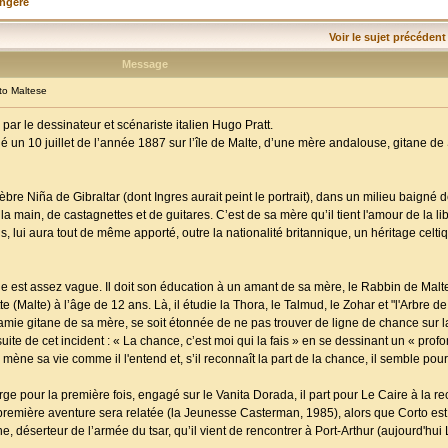
angère
Voir le sujet précédent
Message
o Maltese
ar le dessinateur et scénariste italien Hugo Pratt.
t né un 10 juillet de l’année 1887 sur l’île de Malte, d’une mère andalouse, gitane de 
élèbre Niña de Gibraltar (dont Ingres aurait peint le portrait), dans un milieu baigné
la main, de castagnettes et de guitares. C’est de sa mère qu’il tient l'amour de la li
s, lui aura tout de même apporté, outre la nationalité britannique, un héritage cel
est assez vague. Il doit son éducation à un amant de sa mère, le Rabbin de Malte, q
(Malte) à l’âge de 12 ans. Là, il étudie la Thora, le Talmud, le Zohar et "l'Arbre de 
ie gitane de sa mère, se soit étonnée de ne pas trouver de ligne de chance sur l
 suite de cet incident : « La chance, c’est moi qui la fais » en se dessinant un « prof
mène sa vie comme il l'entend et, s’il reconnaît la part de la chance, il semble pourt
arge pour la première fois, engagé sur le Vanita Dorada, il part pour Le Caire à la 
remière aventure sera relatée (la Jeunesse Casterman, 1985), alors que Corto est
déserteur de l’armée du tsar, qu’il vient de rencontrer à Port-Arthur (aujourd'hui