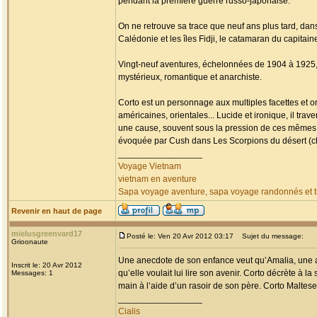
pendant la première guerre russo-japonaise.
On ne retrouve sa trace que neuf ans plus tard, da
Calédonie et les îles Fidji, le catamaran du capitai
Vingt-neuf aventures, échelonnées de 1904 à 1925, fa
mystérieux, romantique et anarchiste.
Corto est un personnage aux multiples facettes et o
américaines, orientales... Lucide et ironique, il tr
une cause, souvent sous la pression de ces mêmes
évoquée par Cush dans Les Scorpions du désert (chap
_________________
Voyage Vietnam
vietnam en aventure
Sapa voyage aventure, sapa voyage randonnés et tr
Revenir en haut de page
mielusgreenvard17
Posté le: Ven 20 Avr 2012 03:17
Sujet du message:
Grioonaute
Une anecdote de son enfance veut qu’Amalia, une am
Inscrit le: 20 Avr 2012
qu’elle voulait lui lire son avenir. Corto décrète à la
Messages: 1
main à l’aide d’un rasoir de son père. Corto Maltese 
_________________
Cialis