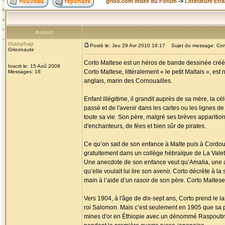
grioo.com Index du Forum
->
Littérature Etr
Auteur
thaophap
Posté le: Jeu 29 Avr 2010 16:17
Sujet du message: Cort
Grioonaute
Corto Maltese est un héros de bande dessinée créé p
Inscrit le: 15 Aoû 2009
Corto Maltese, littéralement « le petit Maltais », es
Messages: 16
anglais, marin des Cornouailles.
Enfant illégitime, il grandit auprès de sa mère, la c
passé et de l'avenir dans les cartes ou les lignes de 
toute sa vie. Son père, malgré ses brèves apparition
d'enchanteurs, de fées et bien sûr de pirates.
Ce qu’on sait de son enfance à Malte puis à Cordoue 
gratuitement dans un collège hébraïque de La Valette 
Une anecdote de son enfance veut qu’Amalia, une am
qu’elle voulait lui lire son avenir. Corto décrète à la
main à l’aide d’un rasoir de son père. Corto Maltese 
Vers 1904, à l'âge de dix-sept ans, Corto prend le l
roi Salomon. Mais c’est seulement en 1905 que sa p
mines d'or en Éthiopie avec un dénommé Raspoutine, 