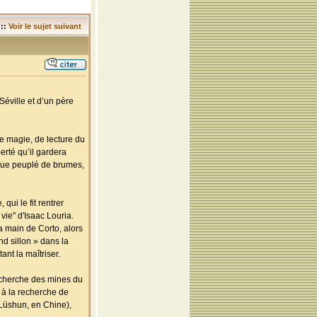
::
Voir le sujet suivant
Séville et d’un père
 de magie, de lecture du
berté qu’il gardera
tique peuplé de brumes,
ui le fit rentrer
vie" d'Isaac Louria.
a main de Corto, alors
ond sillon » dans la
ant la maîtriser.
recherche des mines du
 à la recherche de
 Lüshun, en Chine),