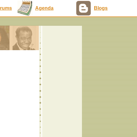
rums
Agenda
Blogs