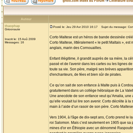
grioo.com Index du Forum
->
Littérature Etr
Auteur
thaophap
Posté le: Jeu 29 Avr 2010 16:17
Sujet du message: Cort
Grioonaute
Corto Maltese est un héros de bande dessinée créé p
Inscrit le: 15 Aoû 2009
Corto Maltese, littéralement « le petit Maltais », es
Messages: 16
anglais, marin des Cornouailles.
Enfant illégitime, il grandit auprès de sa mère, la c
passé et de l'avenir dans les cartes ou les lignes de 
toute sa vie. Son père, malgré ses brèves apparition
d'enchanteurs, de fées et bien sûr de pirates.
Ce qu’on sait de son enfance à Malte puis à Cordoue 
gratuitement dans un collège hébraïque de La Valette 
Une anecdote de son enfance veut qu’Amalia, une am
qu’elle voulait lui lire son avenir. Corto décrète à la
main à l’aide d’un rasoir de son père. Corto Maltese 
Vers 1904, à l'âge de dix-sept ans, Corto prend le l
roi Salomon. Mais c’est seulement en 1905 que sa p
mines d'or en Éthiopie avec un dénommé Raspoutine, 