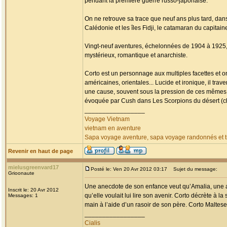
pendant la première guerre russo-japonaise.
On ne retrouve sa trace que neuf ans plus tard, da
Calédonie et les îles Fidji, le catamaran du capitai
Vingt-neuf aventures, échelonnées de 1904 à 1925, fa
mystérieux, romantique et anarchiste.
Corto est un personnage aux multiples facettes et o
américaines, orientales... Lucide et ironique, il tr
une cause, souvent sous la pression de ces mêmes
évoquée par Cush dans Les Scorpions du désert (chap
_________________
Voyage Vietnam
vietnam en aventure
Sapa voyage aventure, sapa voyage randonnés et tr
Revenir en haut de page
mielusgreenvard17
Posté le: Ven 20 Avr 2012 03:17
Sujet du message:
Grioonaute
Une anecdote de son enfance veut qu’Amalia, une am
Inscrit le: 20 Avr 2012
qu’elle voulait lui lire son avenir. Corto décrète à la
Messages: 1
main à l’aide d’un rasoir de son père. Corto Maltese 
_________________
Cialis