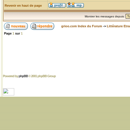
Revenir en haut de page
Montrer les messages depuis:
grioo.com Index du Forum
->
Littérature Etr
Page
1
sur
1
Powered by
phpBB
© 2001 phpBB Group