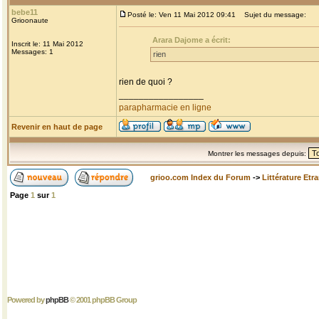
bebe11
Posté le: Ven 11 Mai 2012 09:41
Sujet du message:
Grioonaute
Arara Dajome a écrit:
Inscrit le: 11 Mai 2012
Messages: 1
rien
rien de quoi ?
_________________
parapharmacie en ligne
Revenir en haut de page
Montrer les messages depuis:
grioo.com Index du Forum
->
Littérature Etr
Page
1
sur
1
Powered by
phpBB
© 2001 phpBB Group